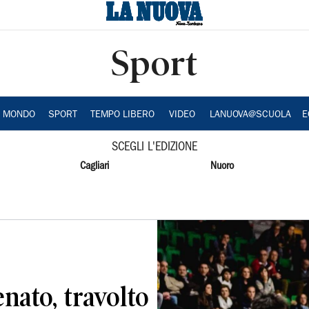
Sport
A MONDO
SPORT
TEMPO LIBERO
VIDEO
LANUOVA@SCUOLA
E
SCEGLI L'EDIZIONE
Cagliari
Nuoro
nato, travolto