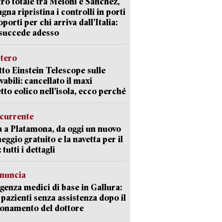
ro totale tra Meloni e Sanchez,
agna ripristina i controlli in porti
oporti per chi arriva dall’Italia:
succede adesso
stero
etto Einstein Telescope sulle
vabili: cancellato il maxi
tto eolico nell’isola, ecco perché
currente
a a Platamona, da oggi un nuovo
eggio gratuito e la navetta per il
tutti i dettagli
enuncia
enza medici di base in Gallura:
 pazienti senza assistenza dopo il
onamento del dottore