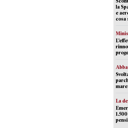
Scont
la Sp
e aer
cosa 
Mini
L’eff
rinno
proge
Abba
Svolt
parch
mare: 
La d
Emerg
1.500
pensi