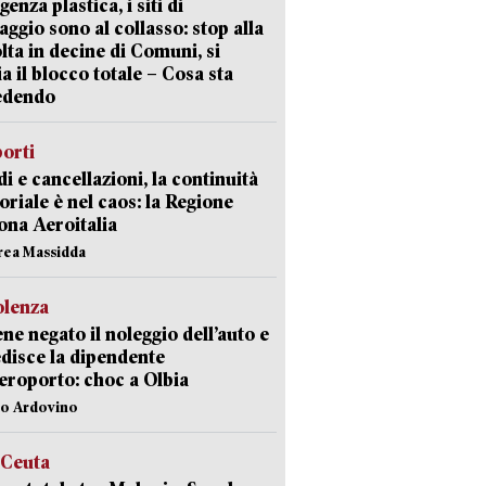
enza plastica, i siti di
aggio sono al collasso: stop alla
lta in decine di Comuni, si
ia il blocco totale – Cosa sta
edendo
orti
di e cancellazioni, la continuità
toriale è nel caos: la Regione
ona Aeroitalia
rea Massidda
olenza
ene negato il noleggio dell’auto e
disce la dipendente
aeroporto: choc a Olbia
lo Ardovino
 Ceuta