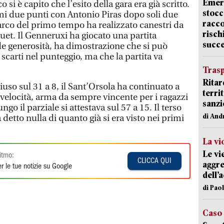
Emerg
o si è capito che l’esito della gara era già scritto.
stocc
mi due punti con Antonio Piras dopo soli due
racco
’arco del primo tempo ha realizzato canestri da
risch
uet. Il Genneruxi ha giocato una partita
succ
 generosità, ha dimostrazione che si può
carti nel punteggio, ma che la partita va
Trasp
Ritar
so sul 31 a 8, il Sant’Orsola ha continuato a
terri
velocità, arma da sempre vincente per i ragazzi
sanzi
ngo il parziale si attestava sul 57 a 15. Il terso
di And
detto nulla di quanto già si era visto nei primi
La vi
Le vi
itmo:
CLICCA QUI
aggre
r le tue notizie su Google
dell’
di Pao
Caso