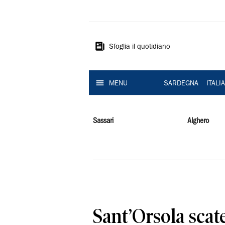
La
Nuova
Sardegna
Sfoglia il quotidiano
MENU
SARDEGNA
ITALI
Sassari
Alghero
Sant’Orsola scate