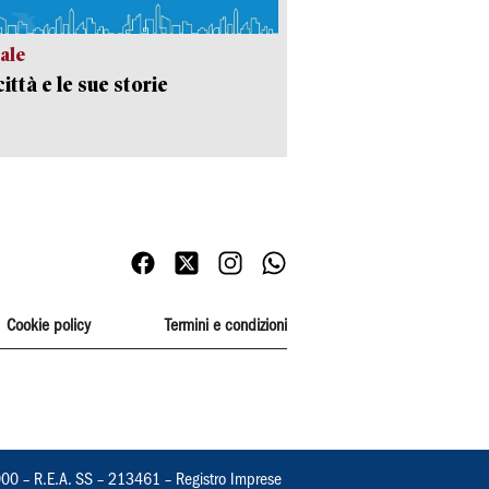
ale
ittà e le sue storie
Cookie policy
Termini e condizioni
000 – R.E.A. SS – 213461 – Registro Imprese