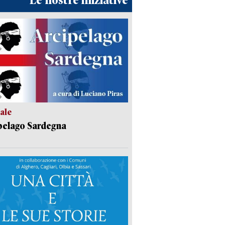
Le nostre iniziative
ale
pelago Sardegna