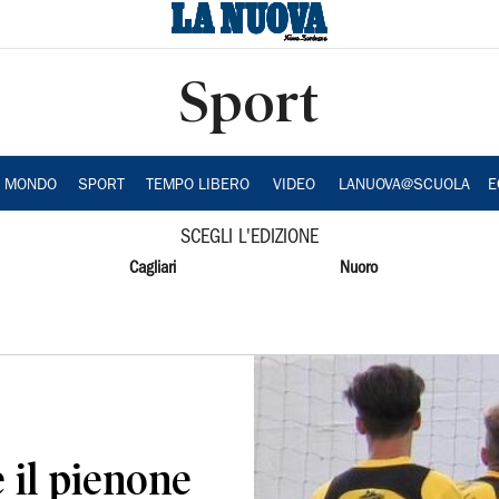
Sport
A MONDO
SPORT
TEMPO LIBERO
VIDEO
LANUOVA@SCUOLA
E
SCEGLI L'EDIZIONE
Cagliari
Nuoro
 il pienone