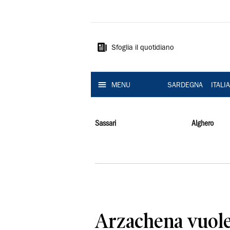
La
Nuova
Sardegna
Sfoglia il quotidiano
MENU
SARDEGNA
ITALI
Sassari
Alghero
Arzachena vuole