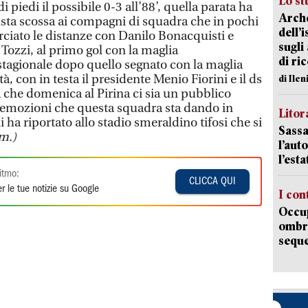
Lo st
piedi il possibile 0-3 all’88’, quella parata ha
Arche
sta scossa ai compagni di squadra che in pochi
dell’
ciato le distanze con Danilo Bonacquisti e
sugli
Tozzi, al primo gol con la maglia
di ri
tagionale dopo quello segnato con la maglia
à, con in testa il presidente Menio Fiorini e il ds
di Ile
 che domenica al Pirina ci sia un pubblico
emozioni che questa squadra sta dando in
Litora
 ha riportato allo stadio smeraldino tifosi che si
Sassa
m.)
l’auto
l’est
itmo:
CLICCA QUI
r le tue notizie su Google
I con
Occup
ombrel
sequ