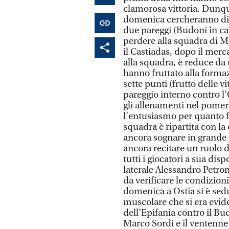
clamorosa vittoria. Dunq
domenica cercheranno di s
due pareggi (Budoni in ca
perdere alla squadra di Ma
il Castiadas, dopo il merc
alla squadra, è reduce da u
hanno fruttato alla forma
sette punti (frutto delle 
pareggio interno contro l’
gli allenamenti nel pomer
l’entusiasmo per quanto fa
squadra è ripartita con la
ancora sognare in grande 
ancora recitare un ruolo 
tutti i giocatori a sua disp
laterale Alessandro Petr
da verificare le condizioni
domenica a Ostia si è se
muscolare che si era evide
dell’Epifania contro il Bu
Marco Sordi e il ventenne 