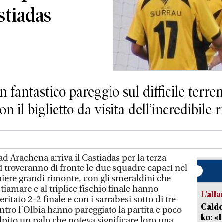
astiadas
 fantastico pareggio sul difficile terre
on il biglietto da visita dell’incredibile
rachena arriva il Castiadas per la terza
 si troveranno di fronte le due squadre capaci nel
ere grandi rimonte, con gli smeraldini che
tiamare e al triplice fischio finale hanno
L’all
itato 2-2 finale e con i sarrabesi sotto di tre
Caldo
ntro l’Olbia hanno pareggiato la partita e poco
ko: «
pito un palo che poteva significare loro una