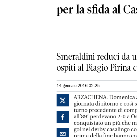
per la sfida al C
Smeraldini reduci da un
ospiti al Biagio Pirina c
14 gennaio 2016 02:25
ARZACHENA. Domenica ad A
giornata di ritorno e così
turno precedente di compi
all’89’ perdevano 2-0 a Os
conquistato un più che mer
gol nel derby casalingo co
prima della fine hanno col