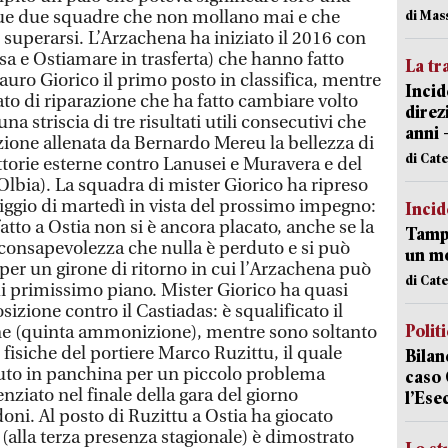
ue due squadre che non mollano mai e che
di Mas
uperarsi. L’Arzachena ha iniziato il 2016 con
sa e Ostiamare in trasferta) che hanno fatto
La tr
uro Giorico il primo posto in classifica, mentre
Incid
ato di riparazione che ha fatto cambiare volto
direz
na striscia di tre risultati utili consecutivi che
anni 
zione allenata da Bernardo Mereu la bellezza di
di Cat
vittorie esterne contro Lanusei e Muravera e del
Olbia). La squadra di mister Giorico ha ripreso
iggio di martedì in vista del prossimo impegno:
Incid
tto a Ostia non si è ancora placato, anche se la
Tampo
 consapevolezza che nulla è perduto e si può
un mo
per un girone di ritorno in cui l’Arzachena può
di Cat
di primissimo piano. Mister Giorico ha quasi
osizione contro il Castiadas: è squalificato il
Polit
one (quinta ammonizione), mentre sono soltanto
 fisiche del portiere Marco Ruzittu, il quale
Bilan
duto in panchina per un piccolo problema
caso 
nziato nel finale della gara del giorno
l’Ese
doni. Al posto di Ruzittu a Ostia ha giocato
(alla terza presenza stagionale) è dimostrato