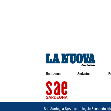
Redazione
Scriveteci
P
Sae Sardegna SpA – sede legale Zona industri