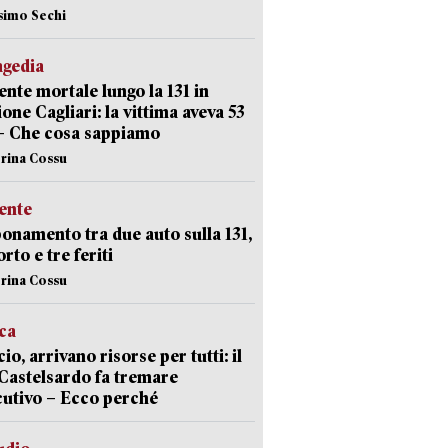
simo Sechi
agedia
ente mortale lungo la 131 in
ione Cagliari: la vittima aveva 53
– Che cosa sappiamo
erina Cossu
ente
namento tra due auto sulla 131,
rto e tre feriti
erina Cossu
ica
cio, arrivano risorse per tutti: il
Castelsardo fa tremare
cutivo – Ecco perché