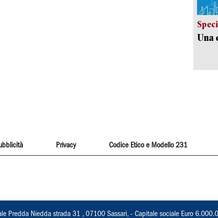
Speci
Una c
ubblicità
Privacy
Codice Etico e Modello 231
ale Predda Niedda strada 31 , 07100 Sassari, - Capitale sociale Euro 6.000.