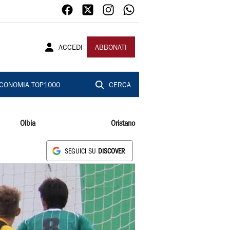
ACCEDI
ABBONATI
CONOMIA TOP1000
CERCA
Olbia
Oristano
SEGUICI SU
DISCOVER