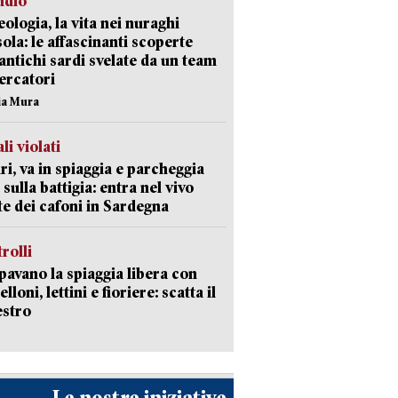
udio
ologia, la vita nei nuraghi
isola: le affascinanti scoperte
 antichi sardi svelate da un team
cercatori
nia Mura
li violati
ri, va in spiaggia e parcheggia
 sulla battigia: entra nel vivo
ate dei cafoni in Sardegna
trolli
avano la spiaggia libera con
loni, lettini e fioriere: scatta il
estro