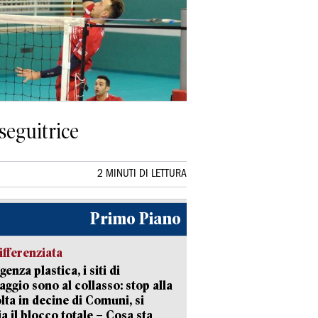
nseguitrice
2 MINUTI DI LETTURA
Primo Piano
ifferenziata
enza plastica, i siti di
aggio sono al collasso: stop alla
lta in decine di Comuni, si
ia il blocco totale – Cosa sta