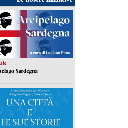
ale
pelago Sardegna