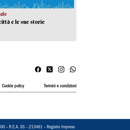
ale
ittà e le sue storie
Cookie policy
Termini e condizioni
000 – R.E.A. SS – 213461 – Registro Imprese