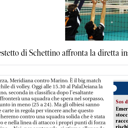
stetto di Schettino affronta la diretta i
za, Meridiana contro Marino. È il big match
ile di volley. Oggi alle 15.30 al PalaDeiana la
o, seconda in classifica dopo l’esaltante
 affronterà una squadra che spera nel sorpasso,
Sos d
unto in meno (25 a 24). Ma gli olbiesi sanno
Emerg
e carte in regola per vincere anche questo
stocc
cheremo contro una squadra solida che è stata
racco
o e nella linea di attacco i propri punti di forza
risch