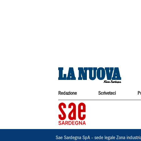
Redazione
Scriveteci
P
Sae Sardegna SpA – sede legale Zona industri