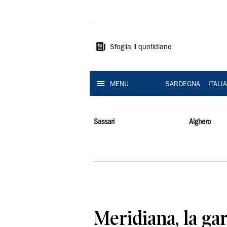
La
Nuova
Sardegna
Sfoglia il quotidiano
MENU
SARDEGNA
ITALI
Sassari
Alghero
Meridiana, la gar