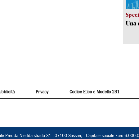
Speci
Una c
ubblicità
Privacy
Codice Etico e Modello 231
ale Predda Niedda strada 31 , 07100 Sassari, - Capitale sociale Euro 6.000.