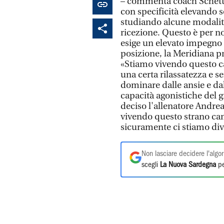
– commenta coach Schettin
con specificità elevando s
studiando alcune modalità 
ricezione. Questo è per 
esige un elevato impegno d
posizione, la Meridiana pr
«Stiamo vivendo questo ca
una certa rilassatezza e s
dominare dalle ansie e dal
capacità agonistiche del g
deciso l'allenatore Andrea
vivendo questo strano cam
sicuramente ci stiamo div
Non lasciare decidere l'algor
scegli
La Nuova Sardegna
pe