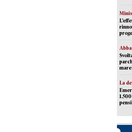
Mini
L’eff
rinno
proge
Abba
Svolt
parch
mare: 
La d
Emerg
1.500
pensi