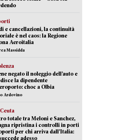
edendo
orti
di e cancellazioni, la continuità
toriale è nel caos: la Regione
ona Aeroitalia
rea Massidda
olenza
ene negato il noleggio dell’auto e
disce la dipendente
aeroporto: choc a Olbia
lo Ardovino
 Ceuta
ro totale tra Meloni e Sanchez,
agna ripristina i controlli in porti
oporti per chi arriva dall’Italia:
succede adesso