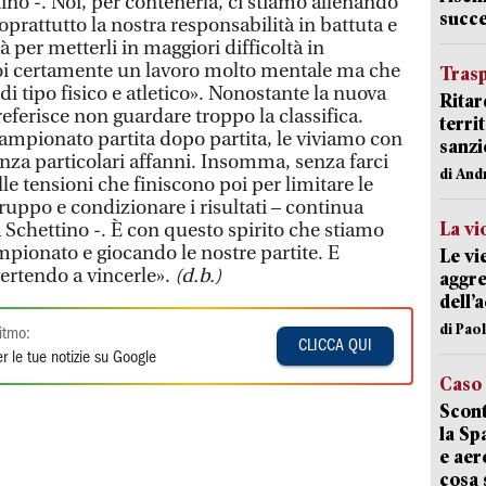
o -. Noi, per contenerla, ci stiamo allenando
succ
oprattutto la nostra responsabilità in battuta e
per metterli in maggiori difficoltà in
noi certamente un lavoro molto mentale ma che
Trasp
i tipo fisico e atletico». Nonostante la nuova
Ritar
eferisce non guardare troppo la classifica.
terri
mpionato partita dopo partita, le viviamo con
sanzi
enza particolari affanni. Insomma, senza farci
di And
le tensioni che finiscono poi per limitare le
ruppo e condizionare i risultati – continua
La vi
 Schettino -. È con questo spirito che stiamo
pionato e giocando le nostre partite. E
Le vi
ertendo a vincerle».
(d.b.)
aggre
dell’
di Pao
itmo:
CLICCA QUI
r le tue notizie su Google
Caso
Scont
la Sp
e aer
cosa 