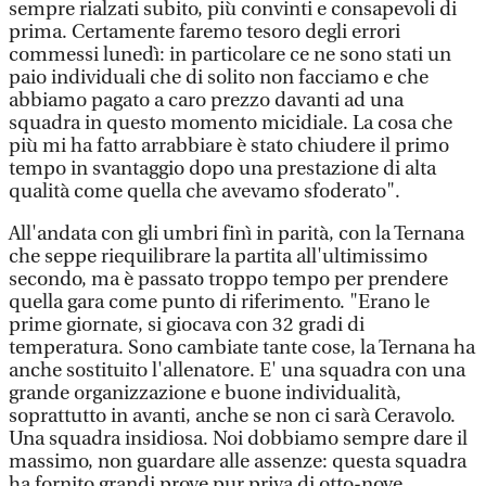
sempre rialzati subito, più convinti e consapevoli di
prima. Certamente faremo tesoro degli errori
commessi lunedì: in particolare ce ne sono stati un
paio individuali che di solito non facciamo e che
abbiamo pagato a caro prezzo davanti ad una
squadra in questo momento micidiale. La cosa che
più mi ha fatto arrabbiare è stato chiudere il primo
tempo in svantaggio dopo una prestazione di alta
qualità come quella che avevamo sfoderato".
All'andata con gli umbri finì in parità, con la Ternana
che seppe riequilibrare la partita all'ultimissimo
secondo, ma è passato troppo tempo per prendere
quella gara come punto di riferimento. "Erano le
prime giornate, si giocava con 32 gradi di
temperatura. Sono cambiate tante cose, la Ternana ha
anche sostituito l'allenatore. E' una squadra con una
grande organizzazione e buone individualità,
soprattutto in avanti, anche se non ci sarà Ceravolo.
Una squadra insidiosa. Noi dobbiamo sempre dare il
massimo, non guardare alle assenze: questa squadra
ha fornito grandi prove pur priva di otto-nove