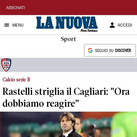
La
ABBONATI
Nuova
MENU
ACCEDI
Sardegna
Sport
SEGUICI SU
DISCOVER
Calcio serie B
Rastelli striglia il Cagliari: "Ora
dobbiamo reagire"