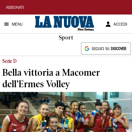
La
ABBONATI
Nuova
MENU
ACCEDI
Sardegna
Sport
SEGUICI SU
DISCOVER
Serie D
Bella vittoria a Macomer
dell’Ermes Volley