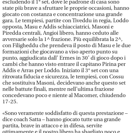
escludendo il 1° set, dove le padrone di casa sono
state più brave a sfruttare le proprie occasioni, hanno
giocato con costanza e concentrazione una grande
gara. Le tempiesi, partite con Tiveddu in regia, Loddo
opposta, Masu e Addis schiacciatrici, Masoni e
Piredda centrali, Angioi libero, hanno ceduto alle
avversarie solo la 1^ frazione. Più equilibrata la 2^,
con Filigheddu che prendeva il posto di Masu e le due
formazioni che giocavano a viso aperto punto su
punto, aggiudicata dall’ Ermes in 30’ di gioco dopo i
cambi che hanno visto entrare il capitano Pirina per
Addis e Arras per Loddo. Iniziato il 3° set con una
ritrovata fiducia e sicurezza, le tempiesi, con Cossu
che sostituiva Masoni, decidevano anche questo set
nelle battute finali, mentre nell’ultima frazione
concedevano poco e niente al Macomer, chiudendo
17-25.
«Sono veramente soddisfatto di questa prestazione –
dice coach Satta – hanno giocato tutte una grande
partita, brave in attacco e in difesa, servite
ottimamente e il nostro libero ha sbagliato poco e