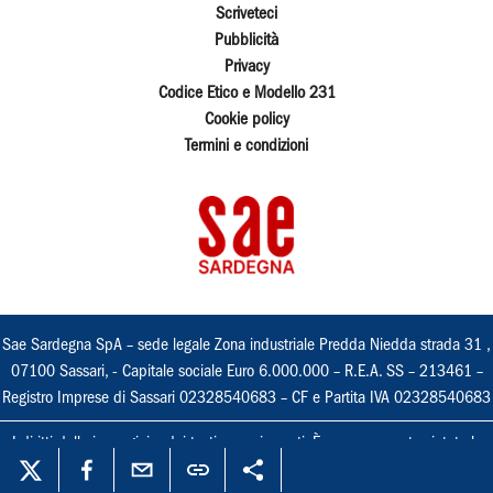
Scriveteci
Pubblicità
Privacy
Codice Etico e Modello 231
Cookie policy
Termini e condizioni
Sae Sardegna SpA – sede legale Zona industriale Predda Niedda strada 31 ,
07100 Sassari, - Capitale sociale Euro 6.000.000 – R.E.A. SS – 213461 –
Registro Imprese di Sassari 02328540683 – CF e Partita IVA 02328540683
I diritti delle immagini e dei testi sono riservati. È espressamente vietata la
loro riproduzione con qualsiasi mezzo e l'adattamento totale o parziale.