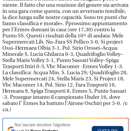
niente. Il fatto che una reazione del genere sia arrivata
in una gara come questa, con un avversario temibile,
la dice lunga sulle nostre capacità. Sono tre punti che
fanno classifica e morale». Pprossimo appuntamento
per l’Ermes domani in casa (ore 17,30) contro la
Punto SS. Questi i risultati della 10^ di andata: Mele
Supermercati Lib. Nu–Fara SS Pellico 3-0, Si project
Ossi–Hermaea Olbia 3-1, Pol. Sirio Orosei–Acqua
Minerale S. Lucia Ghilarza 0-3, Quadrifoglio Volley–
Stella Maris Volley 3-1, Punto Sassari Volley–Spiga
Trasporti Ittiri 0-3, Vbc Macomer -Ermes Volley 1-3.
La classifica: Acqua Min. S. Lucia 29, Quadrifoglio 28,
Mele Supermercati 24, Stella Maris 23, Si Project 18,
Vbc Macomer 14, Pol. Sirio 12, Fara Trasporti 10,
Hermaea 9, Spiga Trasporti 8, Ermes 5, Punto Sassari
-3. Prosegue intanto il campionato Under 16, dove
sabato l’ Ermes ha battuto l’Airone Oschiri per 3-0.
(v.
ca.)
Non lasciare decidere l'algoritmo: