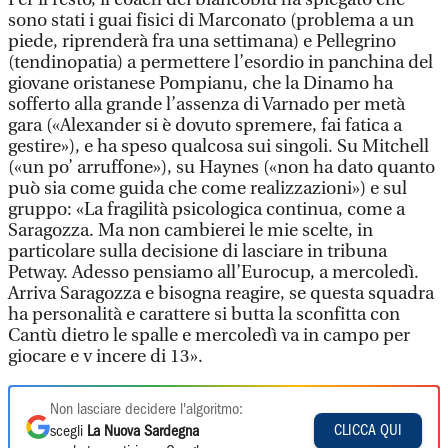
sono stati i guai fisici di Marconato (problema a un
piede, riprenderà fra una settimana) e Pellegrino
(tendinopatia) a permettere l’esordio in panchina del
giovane oristanese Pompianu, che la Dinamo ha
sofferto alla grande l’assenza di Varnado per metà
gara («Alexander si è dovuto spremere, fai fatica a
gestire»), e ha speso qualcosa sui singoli. Su Mitchell
(«un po’ arruffone»), su Haynes («non ha dato quanto
può sia come guida che come realizzazioni») e sul
gruppo: «La fragilità psicologica continua, come a
Saragozza. Ma non cambierei le mie scelte, in
particolare sulla decisione di lasciare in tribuna
Petway. Adesso pensiamo all’Eurocup, a mercoledì.
Arriva Saragozza e bisogna reagire, se questa squadra
ha personalità e carattere si butta la sconfitta con
Cantù dietro le spalle e mercoledì va in campo per
giocare e v incere di 13».
Non lasciare decidere l'algoritmo:
CLICCA QUI
scegli
La Nuova Sardegna