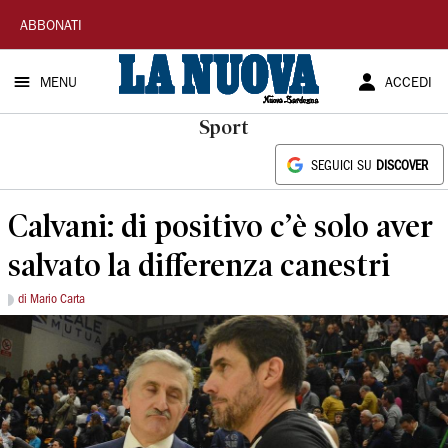
La
ABBONATI
Nuova
MENU
ACCEDI
Sardegna
Sport
SEGUICI SU
DISCOVER
Calvani: di positivo c’è solo aver
salvato la differenza canestri
di Mario Carta