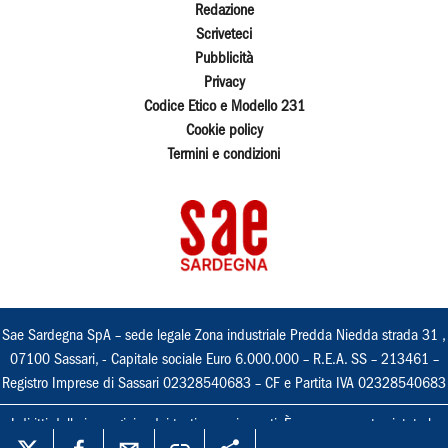
Redazione
Scriveteci
Pubblicità
Privacy
Codice Etico e Modello 231
Cookie policy
Termini e condizioni
Sae Sardegna SpA – sede legale Zona industriale Predda Niedda strada 31 ,
07100 Sassari, - Capitale sociale Euro 6.000.000 – R.E.A. SS – 213461 –
Registro Imprese di Sassari 02328540683 – CF e Partita IVA 02328540683
I diritti delle immagini e dei testi sono riservati. È espressamente vietata la