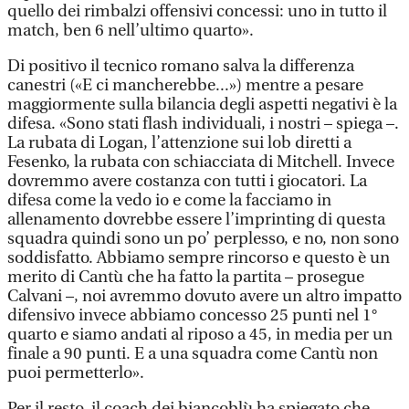
quello dei rimbalzi offensivi concessi: uno in tutto il
match, ben 6 nell’ultimo quarto».
Di positivo il tecnico romano salva la differenza
canestri («E ci mancherebbe...») mentre a pesare
maggiormente sulla bilancia degli aspetti negativi è la
difesa. «Sono stati flash individuali, i nostri – spiega –.
La rubata di Logan, l’attenzione sui lob diretti a
Fesenko, la rubata con schiacciata di Mitchell. Invece
dovremmo avere costanza con tutti i giocatori. La
difesa come la vedo io e come la facciamo in
allenamento dovrebbe essere l’imprinting di questa
squadra quindi sono un po’ perplesso, e no, non sono
soddisfatto. Abbiamo sempre rincorso e questo è un
merito di Cantù che ha fatto la partita – prosegue
Calvani –, noi avremmo dovuto avere un altro impatto
difensivo invece abbiamo concesso 25 punti nel 1°
quarto e siamo andati al riposo a 45, in media per un
finale a 90 punti. E a una squadra come Cantù non
puoi permetterlo».
Per il resto, il coach dei biancoblù ha spiegato che