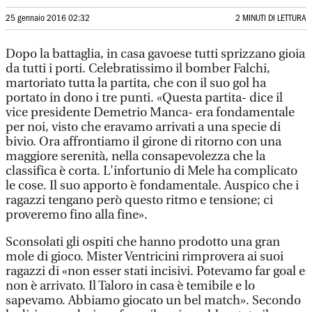
25 gennaio 2016 02:32
2 MINUTI DI LETTURA
Dopo la battaglia, in casa gavoese tutti sprizzano gioia
da tutti i porti. Celebratissimo il bomber Falchi,
martoriato tutta la partita, che con il suo gol ha
portato in dono i tre punti. «Questa partita- dice il
vice presidente Demetrio Manca- era fondamentale
per noi, visto che eravamo arrivati a una specie di
bivio. Ora affrontiamo il girone di ritorno con una
maggiore serenità, nella consapevolezza che la
classifica è corta. L'infortunio di Mele ha complicato
le cose. Il suo apporto è fondamentale. Auspico che i
ragazzi tengano però questo ritmo e tensione; ci
proveremo fino alla fine».
Sconsolati gli ospiti che hanno prodotto una gran
mole di gioco. Mister Ventricini rimprovera ai suoi
ragazzi di «non esser stati incisivi. Potevamo far goal e
non è arrivato. Il Taloro in casa è temibile e lo
sapevamo. Abbiamo giocato un bel match». Secondo