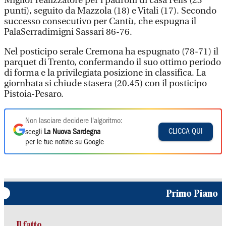
Miglior realizzatore per i padroni di casa Fells (23
punti), seguito da Mazzola (18) e Vitali (17). Secondo
successo consecutivo per Cantù, che espugna il
PalaSerradimigni Sassari 86-76.
Nel posticipo serale Cremona ha espugnato (78-71) il
parquet di Trento, confermando il suo ottimo periodo
di forma e la privilegiata posizione in classifica. La
giornbata si chiude stasera (20.45) con il posticipo
Pistoia-Pesaro.
Non lasciare decidere l'algoritmo:
CLICCA QUI
scegli
La Nuova Sardegna
per le tue notizie su Google
Primo Piano
Il fatto