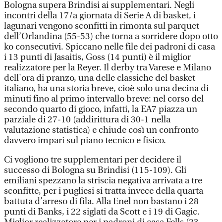
Bologna supera Brindisi ai supplementari. Negli
incontri della 17/a giornata di Serie A di basket, i
lagunari vengono sconfitti in rimonta sul parquet
dell’Orlandina (55-53) che torna a sorridere dopo otto
ko consecutivi. Spiccano nelle file dei padroni di casa
i 13 punti di Jasaitis, Goss (14 punti) è il miglior
realizzatore per la Reyer. Il derby tra Varese e Milano
dell'ora di pranzo, una delle classiche del basket
italiano, ha una storia breve, cioè solo una decina di
minuti fino al primo intervallo breve: nel corso del
secondo quarto di gioco, infatti, la EA7 piazza un
parziale di 27-10 (addirittura di 30-1 nella
valutazione statistica) e chiude così un confronto
davvero impari sul piano tecnico e fisico.
Ci vogliono tre supplementari per decidere il
successo di Bologna su Brindisi (115-109). Gli
emiliani spezzano la striscia negativa arrivata a tre
sconfitte, per i pugliesi si tratta invece della quarta
battuta d’arreso di fila. Alla Enel non bastano i 28
punti di Banks, i 22 siglati da Scott e i 19 di Gagic.