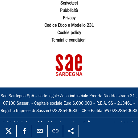
Scriveteci
Pubblicità
Privacy
Codice Etico e Modello 231
Cookie policy
Termini e condizioni
Sae Sardegna SpA – sede legale Zona industriale Predda Niedda strada 31 ,
07100 Sassari, - Capitale sociale Euro 6.000.000 – R.E.A. SS – 213461 –
Registro Imprese di Sassari 02328540683 – CF e Partita IVA 02328540683
I diritti delle immagini e dei testi sono riservati. È espressamente vietata la
loro riproduzione con qualsiasi mezzo e l'adattamento totale o parziale.