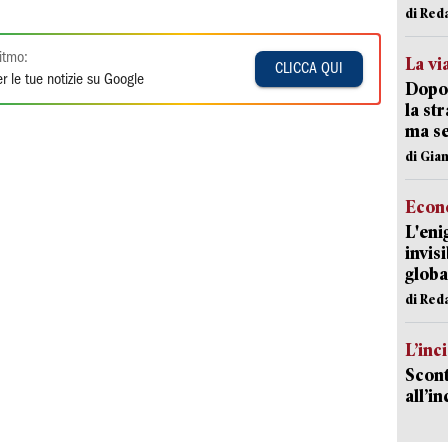
di Red
itmo:
La vi
CLICCA QUI
r le tue notizie su Google
Dopo 
la st
ma se
di Gi
Econ
L'eni
invis
globa
di Red
L’inc
Scont
all’i