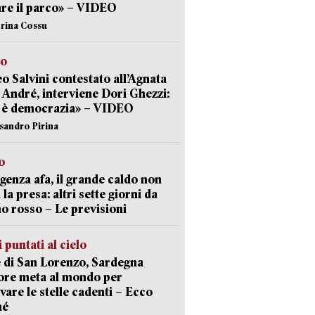
are il parco» – VIDEO
erina Cossu
to
o Salvini contestato all’Agnata
 André, interviene Dori Ghezzi:
 è democrazia» – VIDEO
ssandro Pirina
o
enza afa, il grande caldo non
 la presa: altri sette giorni da
no rosso – Le previsioni
 puntati al cielo
 di San Lorenzo, Sardegna
ore meta al mondo per
vare le stelle cadenti – Ecco
hé