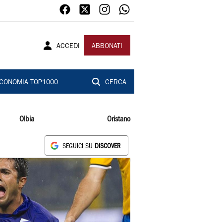
ACCEDI
ABBONATI
CONOMIA TOP1000
CERCA
Olbia
Oristano
SEGUICI SU
DISCOVER