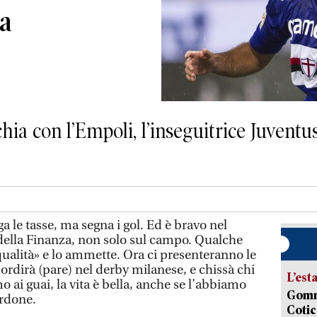
pa
chia con l’Empoli, l’inseguitrice Juventu
e tasse, ma segna i gol. Ed è bravo nel
i della Finanza, non solo sul campo. Qualche
di qualità» e lo ammette. Ora ci presenteranno le
ordirà (pare) nel derby milanese, e chissà chi
L’est
 ai guai, la vita è bella, anche se l’abbiamo
Gommo
erdone.
Cotic