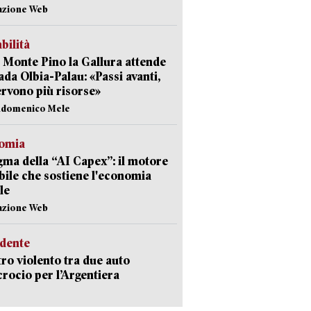
azione Web
abilità
Monte Pino la Gallura attende
rada Olbia-Palau: «Passi avanti,
rvono più risorse»
andomenico Mele
omia
gma della “AI Capex”: il motore
ibile che sostiene l'economia
le
azione Web
idente
ro violento tra due auto
ncrocio per l’Argentiera