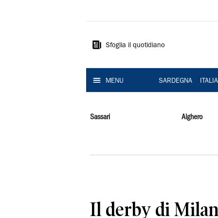
La
Nuova
Sardegna
Sfoglia il quotidiano
MENU
SARDEGNA
ITALI
Sassari
Alghero
Il derby di Mila