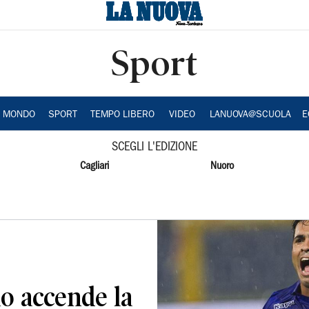
Sport
A MONDO
SPORT
TEMPO LIBERO
VIDEO
LANUOVA@SCUOLA
E
SCEGLI L'EDIZIONE
Cagliari
Nuoro
no accende la