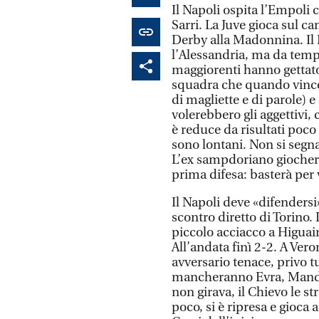
Il Napoli ospita l’Empoli c
Sarri. La Juve gioca sul ca
Derby alla Madonnina. Il 
l’Alessandria, ma da tem
maggiorenti hanno gettato
squadra che quando vince f
di magliette e di parole) e
volerebbero gli aggettivi, 
è reduce da risultati poco 
sono lontani. Non si segna
L’ex sampdoriano giocherà
prima difesa: basterà per 
Il Napoli deve «difendersi»
scontro diretto di Torino. 
piccolo acciacco a Higuain
All’andata finì 2-2. A Vero
avversario tenace, privo tu
mancheranno Evra, Mandz
non girava, il Chievo le st
poco, si è ripresa e gioca