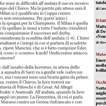
tutel
he mise in difficoltà all’andata il suo ex tecnico
mpo del Chievo. Ma la partita più attesa sarà il
di Cat
Milan si è qualificato in Coppa contro
po non entusiasma. Per quest’anno i
Il fat
 la spugna per la Champions. Il Milan è quella
Matte
a spellare le mani a tutto l’indotto (venditori
di De
 se conquistasse il successo nel derby,
«Non
considerata la sconfitta dell’andata (1-0). L’Inter
di Ale
esaltanti e i tempi in cui si parlava di scudetto
, ripete Mancini, che si è fatto comprare Eder.
 «con» o «contro» Icardi? Undicesimo attacco,
Mete
vincere?
Emerg
molla
 dall’assalto della Juventus, in attesa dello
bolli
La squadra di Sarri va a gonfie vele (salvo un
), ma i toscani sono una brutta gatta da pelare.
na, contro il Chievo, la Juve troverà un
Occhi
ttavia di Paloschi e di Cesar. Ad Allegri
Notte
ukic e Asamoah. All’andata, quando la Juve
migli
rappò un punto. La Fiorentina, di cui si parla
osser
 a Marassi contro un Genoa rinfrancato e con
perc