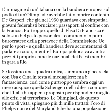
L’immagine di un’italiana con la bandiera europea sul
podio di un’Olimpiade avrebbe fatto morire contento
De Gasperi, che già nel 1950 guardava con simpatia i
giovani federalisti bruciare i passaporti al confine con
la Francia. Purtroppo, quello di Elisa Di Francisca è
solo «un bel gesto personale» - commento in puro
burocratese della portavoce della Commissione Ue
per lo sport - e quella bandiera deve accontentarsi di
parlare ai cuori, mentre l’Europa politica va avanti a
pezzetti proprio come le nazionali dei Paesi membri
in gara a Rio.
Se fossimo una squadra unica, saremmo a giocarcela
con Usa e Cina in testa al medagliere; ma è
fantascienza, così come purtroppo sembra oggi un
mero auspicio quella Schengen della difesa comune
che l’Italia ha appena proposto per rispondere meglio
alle crisi e al terrorismo. Le Olimpiadi, da questo
punto di vista, spiegano più di mille trattati: l’oro di
Phelps non è del Maryland (che ha una popolazione