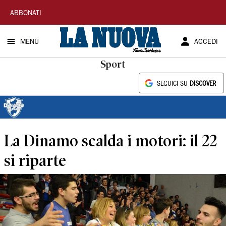
La
ABBONATI
Nuova
MENU
ACCEDI
Sardegna
Sport
SEGUICI SU
DISCOVER
La Dinamo scalda i motori: il 22
si riparte