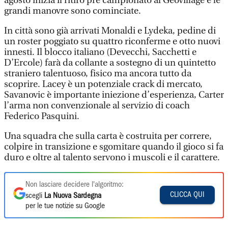
agosto inizia il ritiro pre campionato al Geovillage e le
grandi manovre sono cominciate.
In città sono già arrivati Monaldi e Lydeka, pedine di
un roster poggiato su quattro riconferme e otto nuovi
innesti. Il blocco italiano (Devecchi, Sacchetti e
D’Ercole) farà da collante a sostegno di un quintetto
straniero talentuoso, fisico ma ancora tutto da
scoprire. Lacey è un potenziale crack di mercato,
Savanovic è importante iniezione d’esperienza, Carter
l’arma non convenzionale al servizio di coach
Federico Pasquini.
Una squadra che sulla carta è costruita per correre,
colpire in transizione e sgomitare quando il gioco si fa
duro e oltre al talento servono i muscoli e il carattere.
Non lasciare decidere l'algoritmo:
CLICCA QUI
scegli
La Nuova Sardegna
per le tue notizie su Google