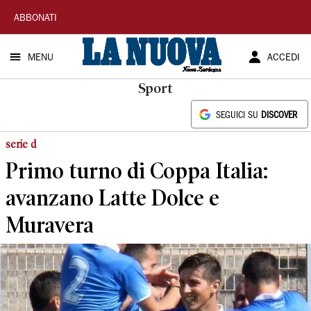
La
ABBONATI
Nuova
MENU
ACCEDI
Sardegna
Sport
SEGUICI SU
DISCOVER
serie d
Primo turno di Coppa Italia:
avanzano Latte Dolce e
Muravera