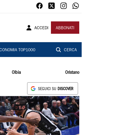
ACCEDI
ABBONATI
CONOMIA TOP1000
CERCA
Olbia
Oristano
SEGUICI SU
DISCOVER