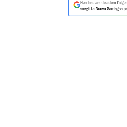
Non lasciare decidere l'algor
scegli
La Nuova Sardegna
pe