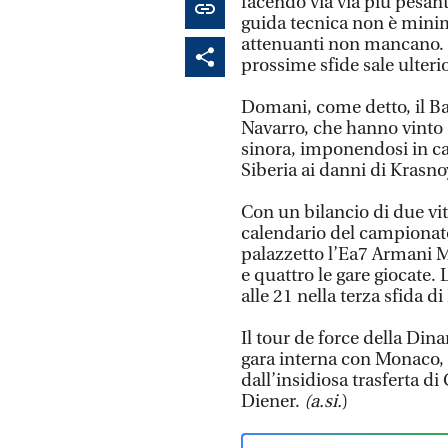
facendo via via più pesant
guida tecnica non è mini
attenuanti non mancano. Int
prossime sfide sale ulter
Domani, come detto, il Ba
Navarro, che hanno vinto
sinora, imponendosi in ca
Siberia ai danni di Krasno
Con un bilancio di due vit
calendario del campionat
palazzetto l’Ea7 Armani Mi
e quattro le gare giocate.
alle 21 nella terza sfida d
Il tour de force della Di
gara interna con Monaco, 
dall’insidiosa trasferta d
Diener.
(a.si.
)