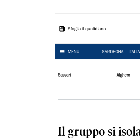
La
Nuova
Sardegna
Sfoglia il quotidiano
MENU
SARDEGNA
ITALI
Sassari
Alghero
Il gruppo si isol