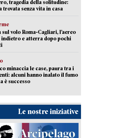
ro, tragedia della solitudine:
 trovata senza vita in casa
arme
 sul volo Roma-Cagliari, l’aereo
 indietro e atterra dopo pochi
i
go
oco minaccia le case, paura tra i
enti: alcuni hanno inalato il fumo
a è successo
Le nostre iniziative