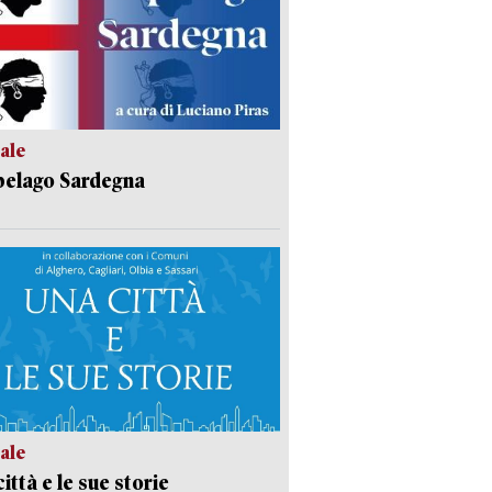
ale
pelago Sardegna
ale
ittà e le sue storie