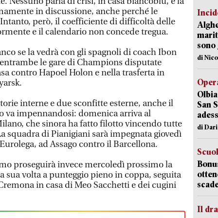
e. Nessuno parla di crisi, in casa biancoblù, e la
mamente in discussione, anche perché le
Incid
anto, però, il coefficiente di difficoltà delle
Alghe
iormente e il calendario non concede tregua.
marit
sono 
nco se la vedrà con gli spagnoli di coach Ibon
di Nic
 entrambe le gare di Champions disputate
sa contro Hapoel Holon e nella trasferta in
Opera
yarsk.
Olbia
torie interne e due sconfitte esterne, anche il
San S
o va impennandosi: domenica arriva al
adess
lano, che sinora ha fatto filotto vincendo tutte
di Dar
 La squadra di Pianigiani sarà impegnata giovedì
i Eurolega, ad Assago contro il Barcellona.
Scuo
Bonus
namo proseguirà invece mercoledì prossimo la
otten
a sua volta a punteggio pieno in coppa, seguita
scade
i Cremona in casa di Meo Sacchetti e dei cugini
Il d