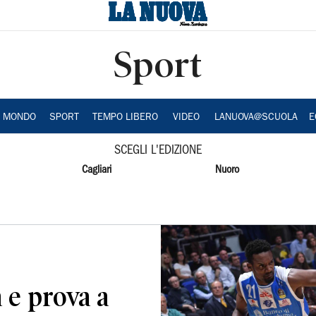
Sport
A MONDO
SPORT
TEMPO LIBERO
VIDEO
LANUOVA@SCUOLA
E
SCEGLI L'EDIZIONE
Cagliari
Nuoro
a e prova a