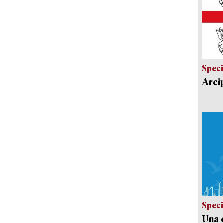
Speci
Arci
Speci
Una c