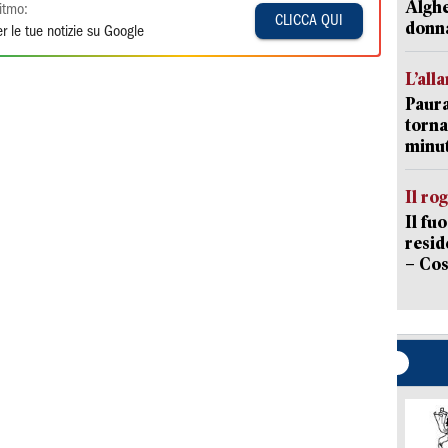
Alghe
itmo:
CLICCA QUI
donna
r le tue notizie su Google
L’all
Paura
torna
minut
Il ro
Il fu
resid
– Cos