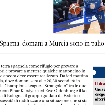
n Spagna, domani a Murcia sono in palio
terra spagnola come rifugio per provare a
errori e provare a mettere qualche mattoncino in
e ancora deve essere realizzato. Da ieri mattina
ia, dove domani sera alle 20,30 scenderà in
Il d
la Champions League. “Strangolato” tra le due
Giuse
e con Pinar Karsiyaka ed Ewe Oldenburg e il ko
esegu
a di Bologna, il gruppo guidato da Federico
ulter
essità di raddrizzare una situazione che si sta