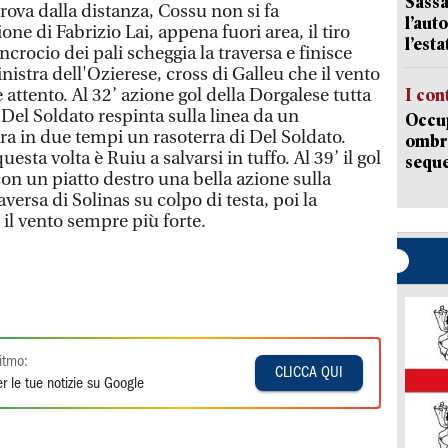
Sassa
prova dalla distanza, Cossu non si fa
l’auto
ne di Fabrizio Lai, appena fuori area, il tiro
l’est
incrocio dei pali scheggia la traversa e finisce
sinistra dell'Ozierese, cross di Galleu che il vento
attento. Al 32’ azione gol della Dorgalese tutta
I con
Del Soldato respinta sulla linea da un
Occup
ra in due tempi un rasoterra di Del Soldato.
ombrel
esta volta è Ruiu a salvarsi in tuffo. Al 39’ il gol
sequ
on un piatto destro una bella azione sulla
raversa di Solinas su colpo di testa, poi la
 il vento sempre più forte.
itmo:
CLICCA QUI
r le tue notizie su Google