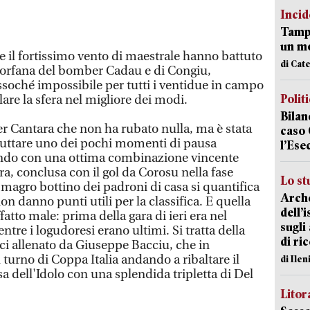
Incid
Tampo
un mo
 il fortissimo vento di maestrale hanno battuto
di Cat
 orfana del bomber Cadau e di Congiu,
ssoché impossibile per tutti i ventidue in campo
Polit
llare la sfera nel migliore dei modi.
Bilan
er Cantara che non ha rubato nulla, ma è stata
caso 
fruttare uno dei pochi momenti di pausa
l’Ese
ando con una ottima combinazione vincente
rra, conclusa con il gol da Corosu nella fase
Lo st
 magro bottino dei padroni di casa si quantifica
Arche
on danno punti utili per la classifica. E quella
dell’
atto male: prima della gara di ieri era nel
sugli
ntre i logudoresi erano ultimi. Si tratta della
di ri
ici allenato da Giuseppe Bacciu, che in
 turno di Coppa Italia andando a ribaltare il
di Ile
sa dell'Idolo con una splendida tripletta di Del
Litora