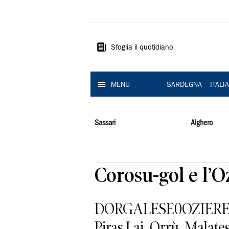
La
Nuova
Sardegna
Sfoglia il quotidiano
MENU
SARDEGNA
ITALI
Sassari
Alghero
Corosu-gol e l’O
DORGALESE0OZIERESE1
Piras,Lai, Orrù, Malate