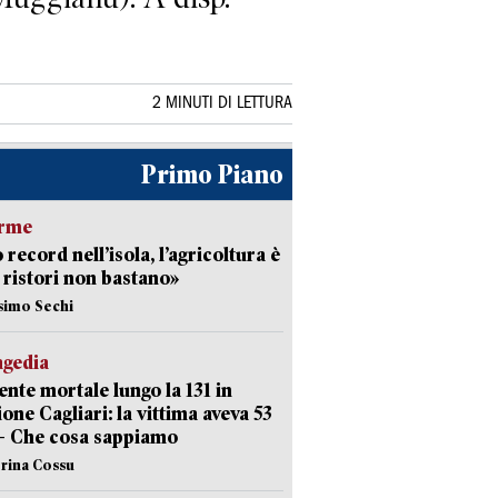
2 MINUTI DI LETTURA
Primo Piano
arme
 record nell’isola, l’agricoltura è
I ristori non bastano»
simo Sechi
agedia
ente mortale lungo la 131 in
ione Cagliari: la vittima aveva 53
– Che cosa sappiamo
erina Cossu