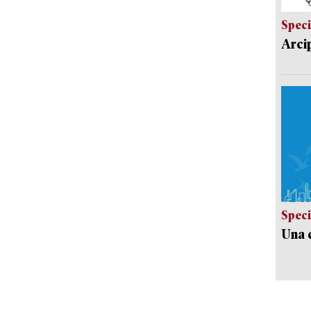
Speci
Arci
Speci
Una c