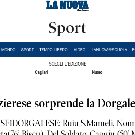
Sport
A MONDO
SPORT
TEMPO LIBERO
VIDEO
LANUOVA@SCUOLA
E
SCEGLI L'EDIZIONE
Cagliari
Nuoro
zierese sorprende la Dorgal
DORGALESE: Ruiu S.Mameli, Nonne, 
sta(76’ Biscu), Del Soldato, Caggiu (50’