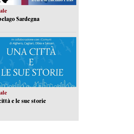
ale
pelago Sardegna
ale
ittà e le sue storie