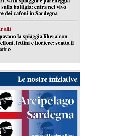
ri, va in spiaggia e parcheggia
 sulla battigia: entra nel vivo
ate dei cafoni in Sardegna
trolli
avano la spiaggia libera con
loni, lettini e fioriere: scatta il
estro
Le nostre iniziative