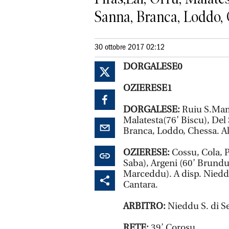
Sanna, Branca, Loddo, C
30 ottobre 2017 02:12
DORGALESE0
OZIERESE1
DORGALESE:
Ruiu S.Mame
Malatesta(76’ Biscu), Del
Branca, Loddo, Chessa. Al
OZIERESE:
Cossu, Cola, 
Saba), Argeni (60’ Brund
Marceddu). A disp. Nieddu
Cantara.
ARBITRO:
Nieddu S. di S
RETE:
39’ Corosu.