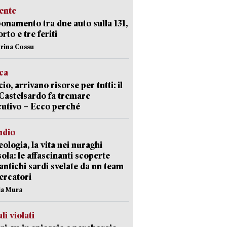
ente
namento tra due auto sulla 131,
rto e tre feriti
erina Cossu
ica
cio, arrivano risorse per tutti: il
Castelsardo fa tremare
cutivo – Ecco perché
udio
ologia, la vita nei nuraghi
isola: le affascinanti scoperte
 antichi sardi svelate da un team
cercatori
nia Mura
li violati