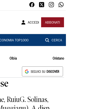
ACCEDI
ABBONATI
CONOMIA TOP1000
CERCA
Olbia
Oristano
SEGUICI SU
DISCOVER
ese
RuiuG. Solinas,
 Muggianu). A disp.