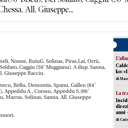
hessa. All. Giuseppe...
L’all
li, Nonne, RuiuG. Solinas, Piras,Lai, Orrù,
Caldo
 Soldato, Caggiu (50’ Muggianu). A disp. Sanna,
ko: «
l. Giuseppe Bacciu.
di Mas
Porcu, Bellu, Demontis, Spanu, Galleu (84’
u), Appeddu A., Corosu, Appeddu S.(86’
La tr
, Marras, Solinas, Sanna. All. Giuseppe
Incid
direz
anni 
ennori.
di Cat