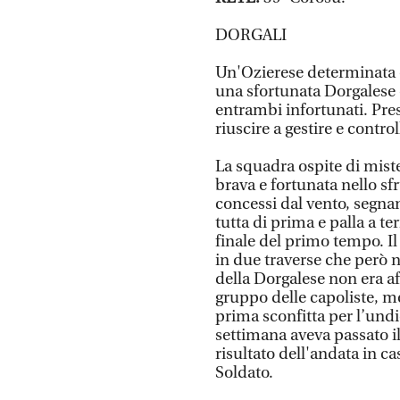
DORGALI
Un'Ozierese determinata e
una sfortunata Dorgalese
entrambi infortunati. Pre
riuscire a gestire e contro
La squadra ospite di mist
brava e fortunata nello s
concessi dal vento, segn
tutta di prima e palla a te
finale del primo tempo. Il
in due traverse che però n
della Dorgalese non era aff
gruppo delle capoliste, me
prima sconfitta per l’und
settimana aveva passato il
risultato dell'andata in ca
Soldato.