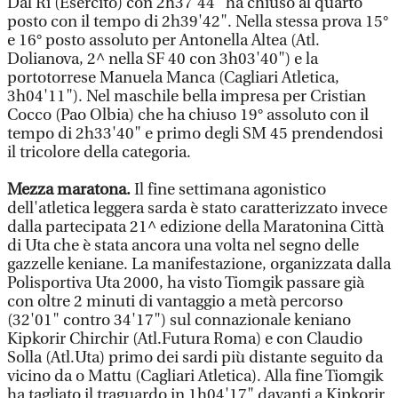
Dal Ri (Esercito) con 2h37'44" ha chiuso al quarto
posto con il tempo di 2h39'42". Nella stessa prova 15°
e 16° posto assoluto per Antonella Altea (Atl.
Dolianova, 2^ nella SF 40 con 3h03'40") e la
portotorrese Manuela Manca (Cagliari Atletica,
3h04'11"). Nel maschile bella impresa per Cristian
Cocco (Pao Olbia) che ha chiuso 19° assoluto con il
tempo di 2h33'40" e primo degli SM 45 prendendosi
il tricolore della categoria.
Mezza maratona.
Il fine settimana agonistico
dell'atletica leggera sarda è stato caratterizzato invece
dalla partecipata 21^ edizione della Maratonina Città
di Uta che è stata ancora una volta nel segno delle
gazzelle keniane. La manifestazione, organizzata dalla
Polisportiva Uta 2000, ha visto Tiomgik passare già
con oltre 2 minuti di vantaggio a metà percorso
(32'01" contro 34'17") sul connazionale keniano
Kipkorir Chirchir (Atl.Futura Roma) e con Claudio
Solla (Atl.Uta) primo dei sardi più distante seguito da
vicino da o Mattu (Cagliari Atletica). Alla fine Tiomgik
ha tagliato il traguardo in 1h04'17" davanti a Kipkorir