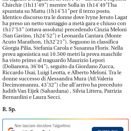
Chirchir (1h11'49") mentre Solla in 1h14'49"l’ha
spuntata su Mattu (1h14'51"per il terzo posto.
Identico discorso tra le donne dove Ivyne Jeruto Lagat
ha preso un netto vantaggio a metà gara e chiuso con
1h17'53" (ottava assoluta) precedendo Cinzia Meloni
(San Gavino, 1h24'52") e Leonarda Cantara (Monte
Acuto Marathon, 1h32'21"). Seguono in classifica
Giorgia Pilia, Stefania Carola e Susanna Floris. Nella
prova agonistica sui 10.500 metri la prova maschile
ha visto primo al traguardo Maurizio Lepori
(Dolianova, 36'04"), seguito da Giordano Zucca,
Riccardo Usai, Luigi Leotta, e Alberto Meloni. Tra le
donne successo di Alessandra Mura (Atl.Valeria
Decimomannu, 43'32") che all'arrivo ha preceduto
Judith Van Eijek (Sahardana) , Silvia Littera, Patrizia
Bernardini e Laura Secci.
R. Sp.
Non lasciare decidere l'algoritmo: