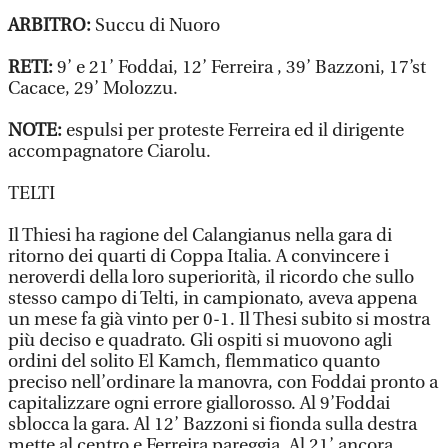
ARBITRO:
Succu di Nuoro
RETI:
9’ e 21’ Foddai, 12’ Ferreira , 39’ Bazzoni, 17’st
Cacace, 29’ Molozzu.
NOTE:
espulsi per proteste Ferreira ed il dirigente
accompagnatore Ciarolu.
TELTI
Il Thiesi ha ragione del Calangianus nella gara di
ritorno dei quarti di Coppa Italia. A convincere i
neroverdi della loro superiorità, il ricordo che sullo
stesso campo di Telti, in campionato, aveva appena
un mese fa già vinto per 0-1. Il Thesi subito si mostra
più deciso e quadrato. Gli ospiti si muovono agli
ordini del solito El Kamch, flemmatico quanto
preciso nell’ordinare la manovra, con Foddai pronto a
capitalizzare ogni errore giallorosso. Al 9’Foddai
sblocca la gara. Al 12’ Bazzoni si fionda sulla destra
mette al centro e Ferreira pareggia. Al 21’ ancora