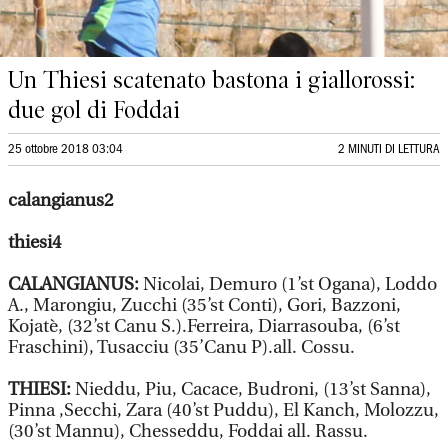
Un Thiesi scatenato bastona i giallorossi:
due gol di Foddai
25 ottobre 2018 03:04
2 MINUTI DI LETTURA
calangianus2
thiesi4
CALANGIANUS:
Nicolai, Demuro (1’st Ogana), Loddo
A., Marongiu, Zucchi (35’st Conti), Gori, Bazzoni,
Kojatè, (32’st Canu S.).Ferreira, Diarrasouba, (6’st
Fraschini), Tusacciu (35’Canu P).all. Cossu.
THIESI:
Nieddu, Piu, Cacace, Budroni, (13’st Sanna),
Pinna ,Secchi, Zara (40’st Puddu), El Kanch, Molozzu,
(30’st Mannu), Chesseddu, Foddai all. Rassu.