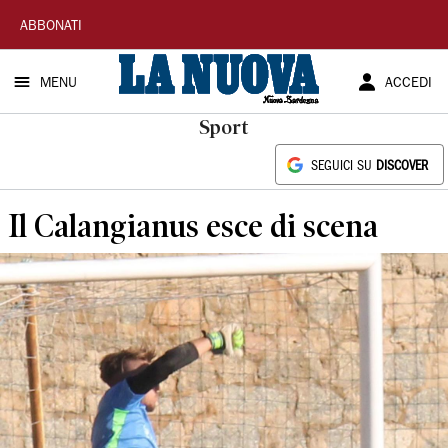
La
ABBONATI
Nuova
MENU
ACCEDI
Sardegna
Sport
SEGUICI SU
DISCOVER
Il Calangianus esce di scena