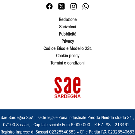
Redazione
Scriveteci
Pubblicità
Privacy
Codice Etico e Modello 231
Cookie policy
Termini e condizioni
Sae Sardegna SpA – sede legale Zona industriale Predda Niedda strada 31 ,
07100 Sassari, - Capitale sociale Euro 6.000.000 – R.E.A. SS – 213461 –
Registro Imprese di Sassari 02328540683 – CF e Partita IVA 02328540683