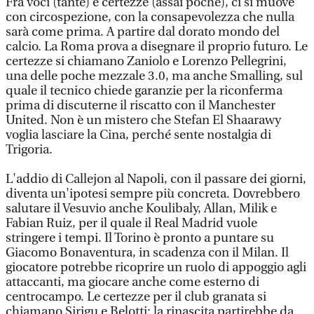
Fra voci (tante) e certezze (assai poche), ci si muove
con circospezione, con la consapevolezza che nulla
sarà come prima. A partire dal dorato mondo del
calcio. La Roma prova a disegnare il proprio futuro. Le
certezze si chiamano Zaniolo e Lorenzo Pellegrini,
una delle poche mezzale 3.0, ma anche Smalling, sul
quale il tecnico chiede garanzie per la riconferma
prima di discuterne il riscatto con il Manchester
United. Non è un mistero che Stefan El Shaarawy
voglia lasciare la Cina, perché sente nostalgia di
Trigoria.
L'addio di Callejon al Napoli, con il passare dei giorni,
diventa un'ipotesi sempre più concreta. Dovrebbero
salutare il Vesuvio anche Koulibaly, Allan, Milik e
Fabian Ruiz, per il quale il Real Madrid vuole
stringere i tempi. Il Torino è pronto a puntare su
Giacomo Bonaventura, in scadenza con il Milan. Il
giocatore potrebbe ricoprire un ruolo di appoggio agli
attaccanti, ma giocare anche come esterno di
centrocampo. Le certezze per il club granata si
chiamano Sirigu e Belotti: la rinascita partirebbe da