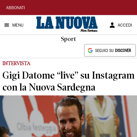
La
ABBONATI
Nuova
MENU
ACCEDI
Sardegna
Sport
SEGUICI SU
DISCOVER
INTERVISTA
Gigi Datome “live” su Instagram
con la Nuova Sardegna