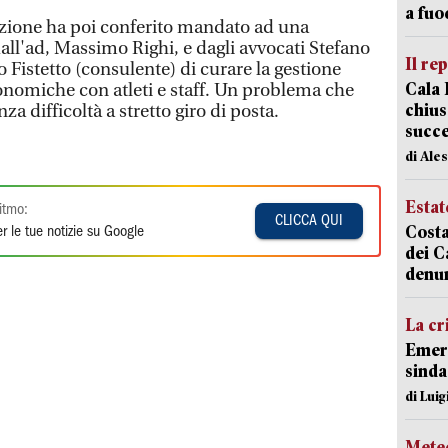
a fuo
azione ha poi conferito mandato ad una
l'ad, Massimo Righi, e dagli avvocati Stefano
Il re
o Fistetto (consulente) di curare la gestione
Cala 
conomiche con atleti e staff. Un problema che
chius
za difficoltà a stretto giro di posta.
succ
di Ale
Estat
itmo:
CLICCA QUI
Costa
r le tue notizie su Google
dei C
denu
La cr
Emerg
sinda
di Luig
Mete