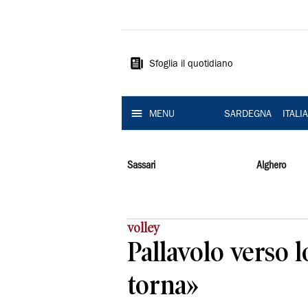
La
Nuova
Sardegna
Sfoglia il quotidiano
MENU
SARDEGNA
ITALI
Sassari
Alghero
volley
Pallavolo verso 
torna»