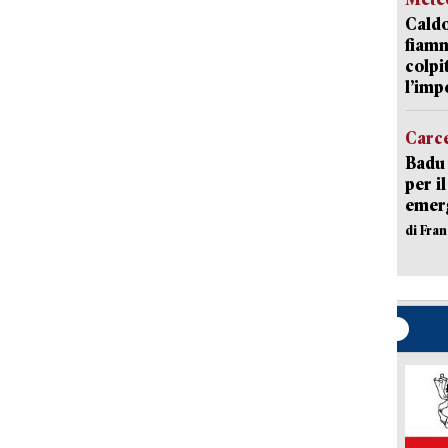
Caldo
fiamm
colpi
l’imp
Carc
Badu 
per i
emerg
di Fran