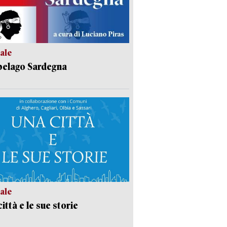
ale
pelago Sardegna
ale
ittà e le sue storie