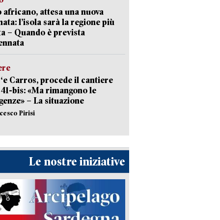
 africano, attesa una nuova
ata: l’isola sarà la regione più
ta – Quando è prevista
ennata
ere
‘e Carros, procede il cantiere
l 41-bis: «Ma rimangono le
enze» – La situazione
cesco Pirisi
Le nostre iniziative