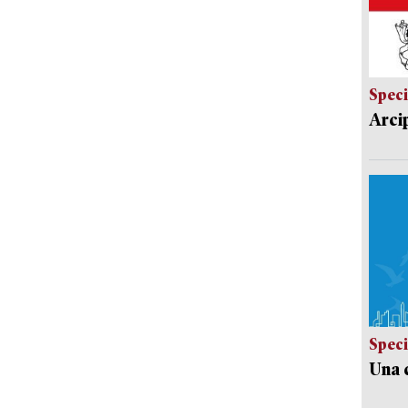
Speci
Arci
Speci
Una c