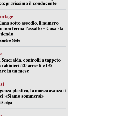
co: gravissimo il conducente
portage
Luna sotto assedio, il numero
o non ferma l’assalto – Cosa sta
edendo
ssandro Mele
e
 Smeralda, controlli a tappeto
arabinieri: 20 arresti e 135
nce in un mese
isi
enza plastica, la marea avanza: i
ci: «Siamo sommersi»
i Soriga
o