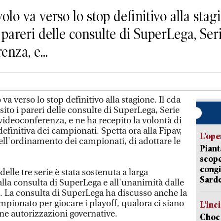
o va verso lo stop definitivo alla stagi
i pareri delle consulte di SuperLega, Ser
enza, e...
a verso lo stop definitivo alla stagione. Il cda
sito i pareri delle consulte di SuperLega, Serie
 videoconferenza, e ne ha recepito la volontà di
definitiva dei campionati. Spetta ora alla Fipav,
L’ope
ell'ordinamento dei campionati, di adottare le
Piant
scope
congi
elle tre serie è stata sostenuta a larga
Sarde
lla consulta di SuperLega e all'unanimità dalle
3. La consulta di SuperLega ha discusso anche la
campionato per giocare i playoff, qualora ci siano
L’inc
ne autorizzazioni governative.
Choc 