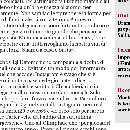
an collegati. Tre settimane fa l'ultimo match e gli
di Luc
leno circa un'ora e mezza al giorno, per
camente. Non sarà facile riprendere la forma per
Il lut
 di farsi male, ci vorrà tempo. A questo
Dramm
outine del gioco ma sono fortunato perché io e
prepa
L’emergenza è talmente grande che pensare al
Solin
 egoista. Mi manca vedersi, abbracciarsi, bere
 nostre città. Tutti rivogliamo la nostra vita di
i sforzi. Stiamo a casa e basta».
Pole
Impr
, che Gigi Datome tiene compagnia a decine di
137mi
anali social: «Twitter è un modo per informarmi
attac
uel che accade, Instagram è svago che si è
vergo
 mi aiuta a passare le giornate – dice –.
ori, musicisti e scrittori. Chiacchieriamo in
Il co
egare nulla a nessuno né dare consigli. Solo
Morte
 anche per farci forza a vicenda». Da Pannofino a
Falco
ospiti di Gigi nel suo talk Instagram mentre il
sorri
a under20 e over65 e «io esco solo per fare la
e Carter «che dà l'addio alla sua ultima
rgersene». Uno all'Olimpiade che «per giocatori
i un intero anno». Proprio i cinque cerchi sono