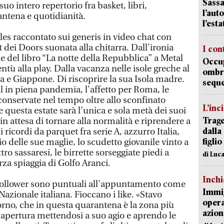
Sassa
suo intero repertorio fra basket, libri,
l’auto
ntena e quotidianità.
l’est
es raccontato sui generis in video chat con
t dei Doors suonata alla chitarra. Dall'ironia
I con
ne del libro “La notte della Repubblica” a Metal
Occup
ntù alla play. Dalla vacanza nelle isole greche al
ombrel
ca e Giappone. Di riscoprire la sua Isola madre.
sequ
ul in piena pandemia, l'affetto per Roma, le
 conservate nel tempo oltre allo sconfinato
L’inc
questa estate sarà l’unica e sola metà dei suoi
Trage
in attesa di tornare alla normalità e riprendere a
dalla
di ricordi da parquet fra serie A, azzurro Italia,
figlio
 delle sue maglie, lo scudetto giovanile vinto a
ro sassaresi, le birrette sorseggiate piedi a
di Luca
rza spiaggia di Golfo Aranci.
Inch
 I follower sono puntuali all'appuntamento come
Immig
 Nazionale italiana. Fioccano i like. «Stavo
opera
orno, che in questa quarantena è la zona più
azion
n apertura mettendosi a suo agio e aprendo le