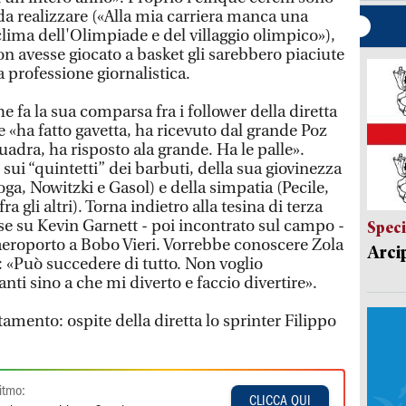
da realizzare («Alla mia carriera manca una
 clima dell'Olimpiade e del villaggio olimpico»),
n avesse giocato a basket gli sarebbero piaciute
a professione giornalistica.
fa la sua comparsa fra i follower della diretta
 «ha fatto gavetta, ha ricevuto dal grande Poz
quadra, ha risposto ala grande. Ha le palle».
sui “quintetti” dei barbuti, della sua giovinezza
oga, Nowitzki e Gasol) e della simpatia (Pecile,
ra gli altri). Torna indietro alla tesina di terza
se su Kevin Garnett - poi incontrato sul campo -
Speci
 aeroporto a Bobo Vieri. Vorrebbe conoscere Zola
Arci
: «Può succedere di tutto. Non voglio
ti sino a che mi diverto e faccio divertire».
mento: ospite della diretta lo sprinter Filippo
itmo:
CLICCA QUI