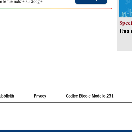
r le tue notizie su Google
Speci
Una c
ubblicità
Privacy
Codice Etico e Modello 231