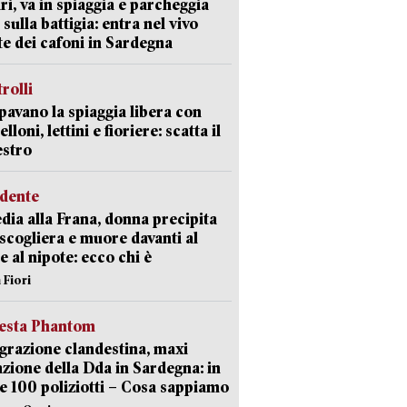
ri, va in spiaggia e parcheggia
 sulla battigia: entra nel vivo
ate dei cafoni in Sardegna
trolli
avano la spiaggia libera con
loni, lettini e fioriere: scatta il
estro
idente
dia alla Frana, donna precipita
 scogliera e muore davanti al
 e al nipote: ecco chi è
 Fiori
iesta Phantom
razione clandestina, maxi
zione della Dda in Sardegna: in
e 100 poliziotti – Cosa sappiamo