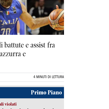
battute e assist fra
 azzurra e
4 MINUTI DI LETTURA
Primo Piano
li violati