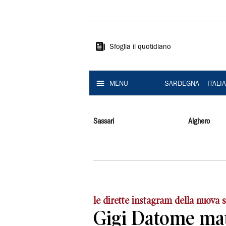
La
Nuova
Sardegna
Sfoglia il quotidiano
MENU
SARDEGNA
ITALI
Sassari
Alghero
le dirette instagram della nuova
Gigi Datome mat