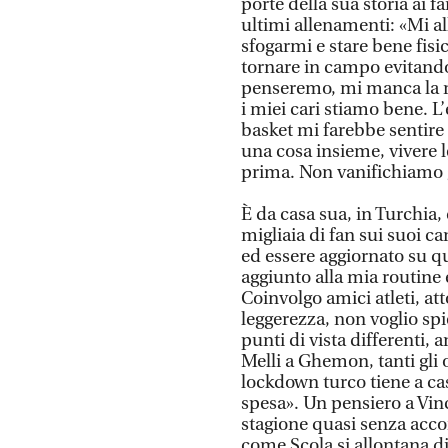
porte della sua storia ai f
ultimi allenamenti: «Mi al
sfogarmi e stare bene fisi
tornare in campo evitando
penseremo, mi manca la r
i miei cari stiamo bene. 
basket mi farebbe sentire
una cosa insieme, vivere le
prima. Non vanifichiamo gl
È da casa sua, in Turchia
migliaia di fan sui suoi c
ed essere aggiornato su q
aggiunto alla mia routine e
Coinvolgo amici atleti, att
leggerezza, non voglio spi
punti di vista differenti,
Melli a Ghemon, tanti gli 
lockdown turco tiene a cas
spesa». Un pensiero a Vinc
stagione quasi senza acco
come Scola si allontana d