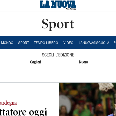
Sport
A MONDO
SPORT
TEMPO LIBERO
VIDEO
LANUOVA@SCUOLA
E
SCEGLI L'EDIZIONE
Cagliari
Nuoro
 sardegna
tatore oggi