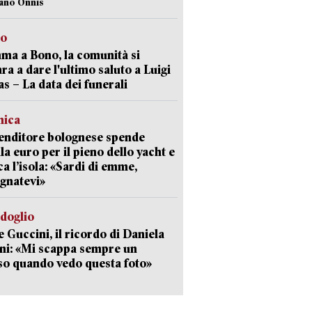
iano Onnis
to
a a Bono, la comunità si
ra a dare l'ultimo saluto a Luigi
as – La data dei funerali
mica
enditore bolognese spende
la euro per il pieno dello yacht e
ca l’isola: «Sardi di emme,
gnatevi»
rdoglio
 Guccini, il ricordo di Daniela
ni: «Mi scappa sempre un
so quando vedo questa foto»