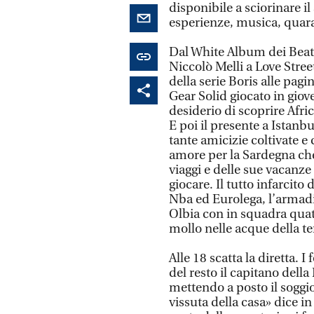
disponibile a sciorinare il 
esperienze, musica, quara
Dal White Album dei Beatl
Niccolò Melli a Love Stree
della serie Boris alle pagi
Gear Solid giocato in giove
desiderio di scoprire Afri
E poi il presente a Istanb
tante amicizie coltivate e
amore per la Sardegna che 
viaggi e delle sue vacanze 
giocare. Il tutto infarcito 
Nba ed Eurolega, l’armadio
Olbia con in squadra quatt
mollo nelle acque della te
Alle 18 scatta la diretta.
del resto il capitano della
mettendo a posto il soggi
vissuta della casa» dice i