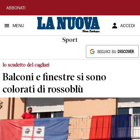
La
ABBONATI
Nuova
MENU
ACCEDI
Sardegna
Sport
SEGUICI SU
DISCOVER
lo scudetto del cagliari
Balconi e finestre si sono
colorati di rossoblù