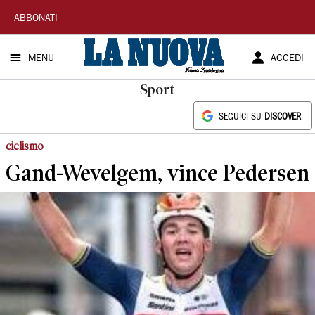
La
ABBONATI
Nuova
MENU
ACCEDI
Sardegna
Sport
SEGUICI SU
DISCOVER
ciclismo
Gand-Wevelgem, vince Pedersen