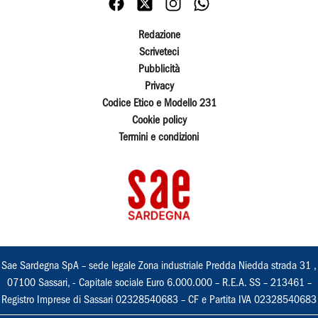
Redazione
Scriveteci
Pubblicità
Privacy
Codice Etico e Modello 231
Cookie policy
Termini e condizioni
Sae Sardegna SpA – sede legale Zona industriale Predda Niedda strada 31 ,
07100 Sassari, - Capitale sociale Euro 6.000.000 – R.E.A. SS – 213461 –
Registro Imprese di Sassari 02328540683 – CF e Partita IVA 02328540683