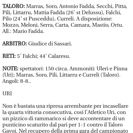
TALORO:
Marras, Soro, Antonio Fadda, Secchi, Pitta,
Pili, Littarru, Mattia Fadda (26’ st Delussu), Falchi,
Pilo (24’ st Pusceddu), Curreli. A disposizione:
Mozzo, Meloni, Serra, Carta, Camara, Mastio, Ortu.
All.: Mario Fadda.
ARBITRO:
Giudice di Sassari.
RETI:
5’ Falchi; 44’ Calaresu.
NOTE:
spettatori: 150 circa. Ammoniti: Uleri e Pinna
(Uri); Marras, Soro, Pili, Littarru e Curreli (Taloro).
Angoli: 8-8..
URI
Non è bastata una ripresa arrembante per incasellare
la quarta vittoria consecutiva, così l’Atletico Uri, con
un pizzico di rammarico si deve accontentare di un
punticino scaturito dal pari per 1-1 contro il Taloro
Gavoi. Nel recupero della prima gara del campionato