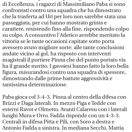
di Eccellenza, i ragazzi di Massimiliano Paba si sono
confrontati contro una squadra che ha dimostrato
che la trasferta ad Uri per loro non sarebbe stata una
passeggiata, per cui hanno mostrato grinta e
carattere, resistendo fino alla fine, rispondendo colpo
su colpo. A consuntivo l’Atletico avrebbe meritato la
vittoria se le tante occasioni capitate sotto porta
avessero avuto migliore sorte: alle tante conclusioni
andate vicino al gol, ha risposto con interventi
magistrali il portiere Pinna che del punto portato via
ha il grande merito. I gavoiesi hanno fatto la loro bella
figura, misurandosi contro una squadra di spessore,
dimostrando dalle prime battute aggressività e
tantissima determinazione.
Paba gioca col 3-4-3. Pinna al centro della difesa con
Brizzi e Daga laterali. In mezzo Piga e Tedde con
esterni Ravot e Olmetto. Avanti Calaresu con i laterali
lunghi Mura e Orro. Fadda risponde con un 4-3-3.
Centrali in difesa Pitta e Pili, con Soro a destra e
Antonio Fadda a sinistra. In mediana Secchi, Mattia