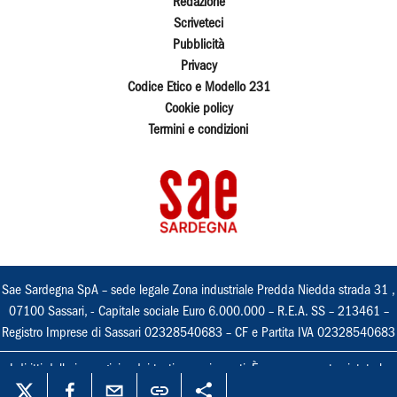
Redazione
Scriveteci
Pubblicità
Privacy
Codice Etico e Modello 231
Cookie policy
Termini e condizioni
Sae Sardegna SpA – sede legale Zona industriale Predda Niedda strada 31 ,
07100 Sassari, - Capitale sociale Euro 6.000.000 – R.E.A. SS – 213461 –
Registro Imprese di Sassari 02328540683 – CF e Partita IVA 02328540683
I diritti delle immagini e dei testi sono riservati. È espressamente vietata la
loro riproduzione con qualsiasi mezzo e l'adattamento totale o parziale.