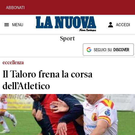
La
ABBONATI
Nuova
MENU
ACCEDI
Sardegna
Sport
SEGUICI SU
DISCOVER
eccellenza
Il Taloro frena la corsa
dell’Atletico