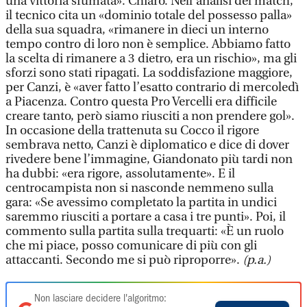
una vittoria sfumata». Chiaro. Nell’analisi del match,
il tecnico cita un «dominio totale del possesso palla»
della sua squadra, «rimanere in dieci un interno
tempo contro di loro non è semplice. Abbiamo fatto
la scelta di rimanere a 3 dietro, era un rischio», ma gli
sforzi sono stati ripagati. La soddisfazione maggiore,
per Canzi, è «aver fatto l’esatto contrario di mercoledì
a Piacenza. Contro questa Pro Vercelli era difficile
creare tanto, però siamo riusciti a non prendere gol».
In occasione della trattenuta su Cocco il rigore
sembrava netto, Canzi è diplomatico e dice di dover
rivedere bene l’immagine, Giandonato più tardi non
ha dubbi: «era rigore, assolutamente». E il
centrocampista non si nasconde nemmeno sulla
gara: «Se avessimo completato la partita in undici
saremmo riusciti a portare a casa i tre punti». Poi, il
commento sulla partita sulla trequarti: «È un ruolo
che mi piace, posso comunicare di più con gli
attaccanti. Secondo me si può riproporre».
(p.a.)
Non lasciare decidere l'algoritmo: