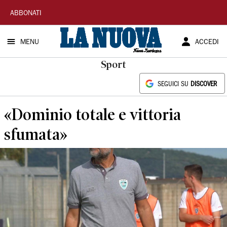
La
ABBONATI
Nuova
MENU
ACCEDI
Sardegna
Sport
SEGUICI SU
DISCOVER
«Dominio totale e vittoria
sfumata»