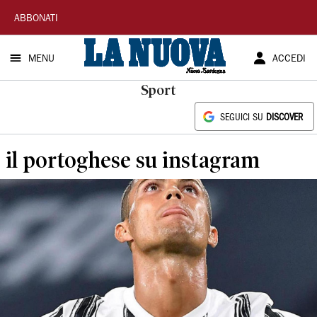
La
ABBONATI
Nuova
MENU
ACCEDI
Sardegna
Sport
SEGUICI SU
DISCOVER
il portoghese su instagram