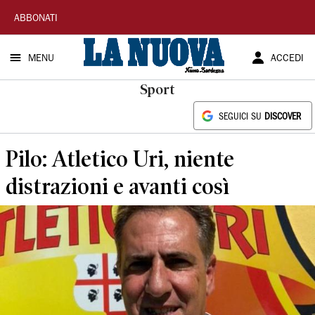
La
ABBONATI
Nuova
MENU
ACCEDI
Sardegna
Sport
SEGUICI SU
DISCOVER
Pilo: Atletico Uri, niente
distrazioni e avanti così