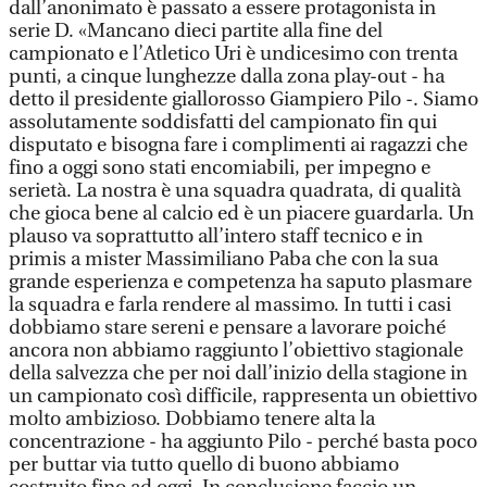
dall’anonimato è passato a essere protagonista in
serie D. «Mancano dieci partite alla fine del
campionato e l’Atletico Uri è undicesimo con trenta
punti, a cinque lunghezze dalla zona play-out - ha
detto il presidente giallorosso Giampiero Pilo -. Siamo
assolutamente soddisfatti del campionato fin qui
disputato e bisogna fare i complimenti ai ragazzi che
fino a oggi sono stati encomiabili, per impegno e
serietà. La nostra è una squadra quadrata, di qualità
che gioca bene al calcio ed è un piacere guardarla. Un
plauso va soprattutto all’intero staff tecnico e in
primis a mister Massimiliano Paba che con la sua
grande esperienza e competenza ha saputo plasmare
la squadra e farla rendere al massimo. In tutti i casi
dobbiamo stare sereni e pensare a lavorare poiché
ancora non abbiamo raggiunto l’obiettivo stagionale
della salvezza che per noi dall’inizio della stagione in
un campionato così difficile, rappresenta un obiettivo
molto ambizioso. Dobbiamo tenere alta la
concentrazione - ha aggiunto Pilo - perché basta poco
per buttar via tutto quello di buono abbiamo