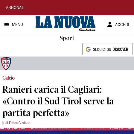
La
ABBONATI
Nuova
MENU
ACCEDI
Sardegna
Sport
SEGUICI SU
DISCOVER
Calcio
Ranieri carica il Cagliari:
«Contro il Sud Tirol serve la
partita perfetta»
di Enrico Gaviano