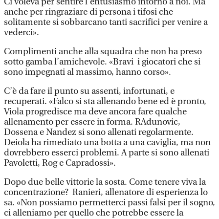
Ci voleva per sentire l’entusiasmo intorno a noi. Ma
anche per ringraziare di persona i tifosi che
solitamente si sobbarcano tanti sacrifici per venire a
vederci».
Complimenti anche alla squadra che non ha preso
sotto gamba l’amichevole. «Bravi i giocatori che si
sono impegnati al massimo, hanno corso».
C’è da fare il punto su assenti, infortunati, e
recuperati. «Falco si sta allenando bene ed è pronto,
Viola progredisce ma deve ancora fare qualche
allenamento per essere in forma. RAdunovic,
Dossena e Nandez si sono allenati regolarmente.
Deiola ha rimediato una botta a una caviglia, ma non
dovrebbero esserci problemi. A parte si sono allenati
Pavoletti, Rog e Capradossi».
Dopo due belle vittorie la sosta. Come tenere viva la
concentrazione? Ranieri, allenatore di esperienza lo
sa. «Non possiamo permetterci passi falsi per il sogno,
ci alleniamo per quello che potrebbe essere la