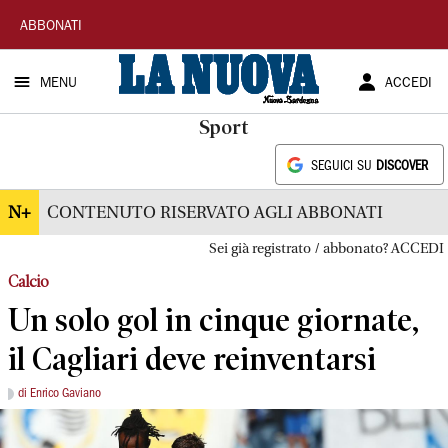
La
ABBONATI
Nuova
MENU
ACCEDI
Sardegna
Sport
SEGUICI SU
DISCOVER
N+
CONTENUTO RISERVATO AGLI ABBONATI
Sei già registrato / abbonato? ACCEDI
Calcio
Un solo gol in cinque giornate,
il Cagliari deve reinventarsi
di Enrico Gaviano