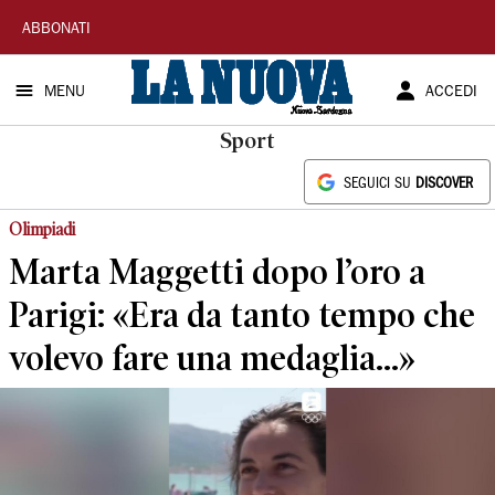
La
ABBONATI
Nuova
MENU
ACCEDI
Sardegna
Sport
SEGUICI SU
DISCOVER
Olimpiadi
Marta Maggetti dopo l’oro a
Parigi: «Era da tanto tempo che
volevo fare una medaglia...»