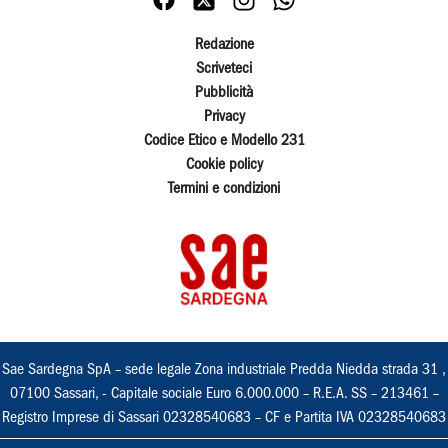
Redazione
Scriveteci
Pubblicità
Privacy
Codice Etico e Modello 231
Cookie policy
Termini e condizioni
Sae Sardegna SpA – sede legale Zona industriale Predda Niedda strada 31 ,
07100 Sassari, - Capitale sociale Euro 6.000.000 – R.E.A. SS – 213461 –
Registro Imprese di Sassari 02328540683 – CF e Partita IVA 02328540683