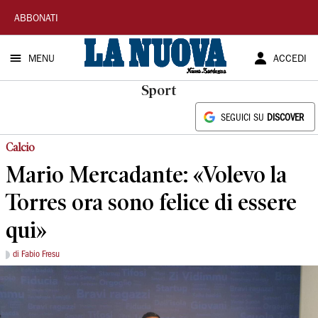
La
ABBONATI
Nuova
MENU
ACCEDI
Sardegna
Sport
SEGUICI SU
DISCOVER
Calcio
Mario Mercadante: «Volevo la
Torres ora sono felice di essere
qui»
di Fabio Fresu