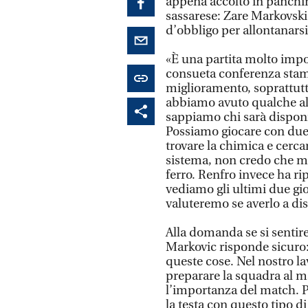
appena accolto in panchi
sassarese: Zare Markovski. 
d’obbligo per allontanarsi 
«È una partita molto impo
consueta conferenza stampa
miglioramento, soprattutt
abbiamo avuto qualche al
sappiamo chi sarà disponi
Possiamo giocare con due 
trovare la chimica e cercar
sistema, non credo che met
ferro. Renfro invece ha r
vediamo gli ultimi due gio
valuteremo se averlo a di
Alla domanda se si sentir
Markovic risponde sicuro:
queste cose. Nel nostro l
preparare la squadra al m
l’importanza del match. 
la testa con questo tipo di