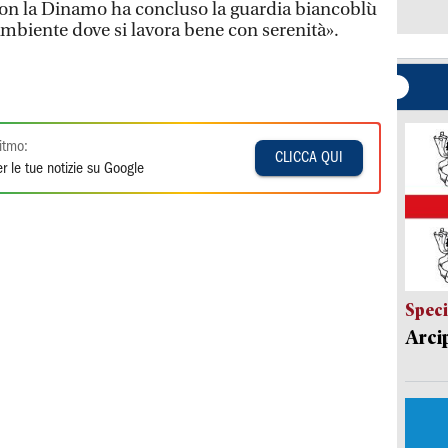
con la Dinamo ha concluso la guardia biancoblù
n ambiente dove si lavora bene con serenità».
itmo:
CLICCA QUI
r le tue notizie su Google
Speci
Arci