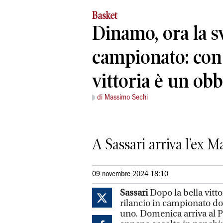
Basket
Dinamo, ora la sv
campionato: con 
vittoria è un obb
di Massimo Sechi
A Sassari arriva l’ex 
09 novembre 2024 18:10
Sassari
Dopo la bella vitt
rilancio in campionato dov
uno. Domenica arriva al P