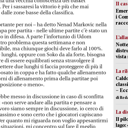
na una vecchia conoscenza del basket
Il ca
Per i sassaresi la vittorio è più che mai
Emerg
dalle zone basse della classifica.
i Com
racco
rtante per noi – ha detto Nenad Markovic nella
 pre partita - nelle ultime partite c’è stato un
o in difesa. A parte l’infortunio di Udom
L’all
tro problema questa settimana e non
Notte
bile, ma chiunque giochi deve farlo al 100%.
distr
lunghi, oppure con Soko da ala forte, bisogna
vist
e di essere equilibrati senza stravolgere il
tere due lunghi ti faccia proteggere di più il
La ri
iposato in coppa e ha fatto qualche allenamento
Caldo
rni di allenamento prima della partitae poi
classi
sposizione o meno».
– Ecc
ebbe messo in discussione in caso di sconfitta
di Red
 «non serve andare alla partita e pensare a
avoro siamo sempre in discussione, io cerco di
La di
assimo e sono certo che i giocatori capiscano
Il pi
Per quanto mi riguarda non voglio appesantirmi
lago:
 situazioni, mi concentro sul fare il meglio