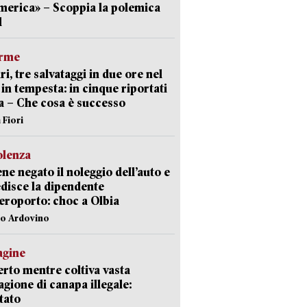
erica» – Scoppia la polemica
l
arme
ri, tre salvataggi in due ore nel
in tempesta: in cinque riportati
va – Che cosa è successo
 Fiori
olenza
ene negato il noleggio dell’auto e
disce la dipendente
aeroporto: choc a Olbia
lo Ardovino
agine
rto mentre coltiva vasta
agione di canapa illegale:
tato