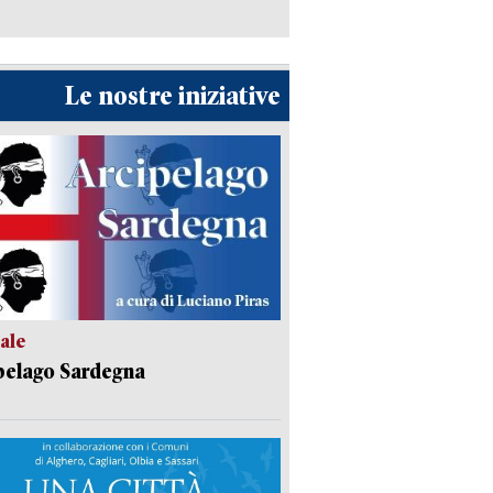
Le nostre iniziative
ale
pelago Sardegna