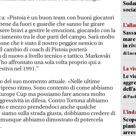
Sudam
socia
ca: «Pistoia è un buon team con buoni giocatori
bene da fuori e guardie che sanno far girare
L’all
ere bravi a gestire le emozioni, giocando con la
Sassa
ciamento tra le due parti del campo. Sarà molto
mare 
one che è stato il nostro peggior nemico in
in ri
 Il cambio di coach di Pistoia porterà
di Luca
i nuovo a livello tecnico e tattico. Markovski
l’ho affrontato una sola volta proprio qui a
stiva nel 1991.”
La vi
Le vi
o del suo momento attuale. «Nelle ultime
aggre
 ripreso ritmo. Sono contento di come abbiamo
dell’
 Europe Cup ma possiamo fare ancora molto
di Pao
ggressività in difesa. Contro Tortona abbiamo
rto e mezzo prendendoci anche qualche
L’ind
 siamo sulla strada giusta, dobbiamo credere di
 comunque abbiamo dimostrato di potercela
Scope
.
piant
arres