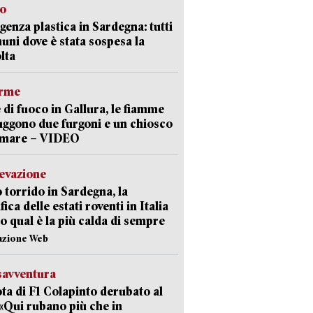
so
enza plastica in Sardegna: tutti
uni dove è stata sospesa la
lta
arme
 di fuoco in Gallura, le fiamme
uggono due furgoni e un chiosco
a mare – VIDEO
levazione
 torrido in Sardegna, la
fica delle estati roventi in Italia
o qual è la più calda di sempre
azione Web
savventura
lota di F1 Colapinto derubato al
 «Qui rubano più che in