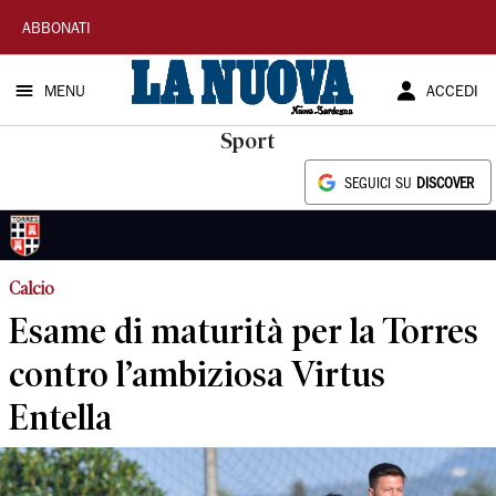
La
ABBONATI
Nuova
MENU
ACCEDI
Sardegna
Sport
SEGUICI SU
DISCOVER
Calcio
Esame di maturità per la Torres
contro l’ambiziosa Virtus
Entella