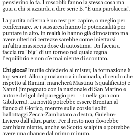
pensierino lo fa. I rossoblù fanno la stessa cosa ma
guai a chi si azzarda a dire serie B. “È una parolaccia”.
La partita odierna è un test per capire, o meglio per
confermare, se i sassaresi hanno le potenzialità per
puntare in alto. In realtà lo hanno già dimostrato ma
avere ulteriori certezze sarebbe come iniettarsi
un’altra massiccia dose di autostima. Un faccia a
faccia tra “big” di un torneo nel quale regna
l’equilibrio e non c’è mai niente di scontato.
Chi gioca?
Inutile chiederlo al mister, la formazione è
top secret. Allora proviamo a indovinarla, dicendo che
rispetto al Rimini, mancherà Mastinu (squalificato) e
Nanni (impegnato con la nazionale di San Marino e
autore del gol del pareggio per 1-1 nella gara con
Gibilterra). La novità potrebbe essere Brentan al
fianco di Giorico, mentre sulle corsie i soliti
ballottaggi Zecca-Zambataro a destra, Guiebre-
Liviero dall’altra parte. Per il resto non dovrebbe
cambiare niente, anche se Scotto scalpita e potrebbe
avere una chance dal primo minuto.