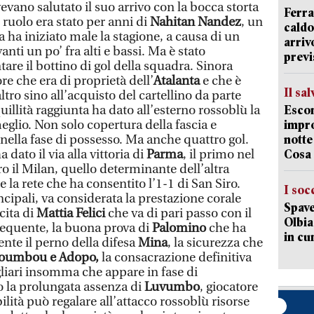
vevano salutato il suo arrivo con la bocca storta
Ferra
uolo era stato per anni di
Nahitan Nandez
, un
caldo
ea ha iniziato male la stagione, a causa di un
arriv
anti un po’ fra alti e bassi. Ma è stato
previ
re il bottino di gol della squadra. Sinora
re che era di proprietà dell’
Atalanta
e che è
Il sa
ltro sino all’acquisto del cartellino da parte
quillità raggiunta ha dato all’esterno rossoblù la
Escon
eglio. Non solo copertura della fascia e
impro
ella fase di possesso. Ma anche quattro gol.
notte
 dato il via alla vittoria di
Parma
, il primo nel
Cosa 
o il Milan, quello determinante dell’altra
 la rete che ha consentito l’1-1 di San Siro.
I soc
ncipali, va considerata la prestazione corale
Spave
cita di
Mattia Felici
che va di pari passo con il
Olbia:
requente, la buona prova di
Palomino
che ha
in cu
nte il perno della difesa
Mina
, la sicurezza che
oumbou e Adopo,
la consacrazione definitiva
liari insomma che appare in fase di
o la prolungata assenza di
Luvumbo
, giocatore
lità può regalare all’attacco rossoblù risorse