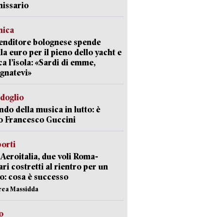
issario
mica
enditore bolognese spende
la euro per il pieno dello yacht e
ca l’isola: «Sardi di emme,
gnatevi»
rdoglio
ndo della musica in lutto: è
o Francesco Guccini
orti
Aeroitalia, due voli Roma-
ari costretti al rientro per un
o: cosa è successo
rea Massidda
o