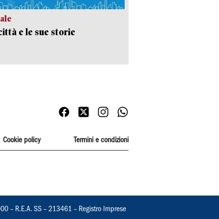
ale
ittà e le sue storie
Cookie policy
Termini e condizioni
000 – R.E.A. SS – 213461 – Registro Imprese