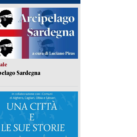
ale
pelago Sardegna