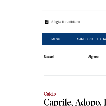
La
Nuova
Sardegna
Sfoglia il quotidiano
MENU
SARDEGNA
ITALI
Sassari
Alghero
Calcio
Caprile, Adopo, Fe