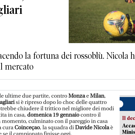
gliari
facendo la fortuna dei rossoblù. Nicola 
al mercato
le ultime due partite, contro
Monza
e
Milan
,
agliari
si è ripreso dopo lo choc delle quattro
trebbe chiudere il trittico nel migliore dei modi
ita in casa,
domenica 19 gennaio
contro il
Il de
n momento, culminato con il pareggio in casa
Accad
la cura
Coinceçao
, la squadra di
Davide Nicola
è
Minis
e se il campionato finisse oggi,