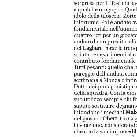
sorpresa per i tifosi che a
e qualche mugugno. Quel r
idolo della tifoseria. Zort
infortunio. Poi è andato av
fondamentale nell’aumenta
quattro reti per un giocato
andato da un prestito all’a
del
Cagliari
. Forse la tran
spinta per esprimersi al m
contributo fondamentale n
Tutti pesanti: quello che ha
pareggio dell’andata contr
settimana a Monza e infine
Detto dei protagonisti pri
della squadra. Con la cres
suo utilizzo sempre più f
saputo sostituire degname
infondono i mediani
Mak
del giovane
Obert
. Un Cag
lievitazione, considerand
che con la sua imprevedibi