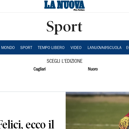
Sport
A MONDO
SPORT
TEMPO LIBERO
VIDEO
LANUOVA@SCUOLA
E
SCEGLI L'EDIZIONE
Cagliari
Nuoro
lici, ecco il