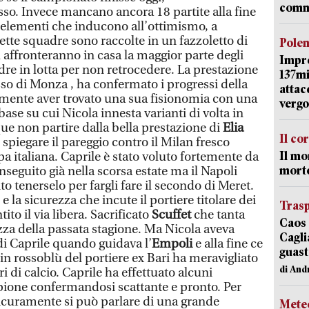
comm
esso. Invece mancano ancora 18 partite alla fine
i elementi che inducono all’ottimismo, a
ette squadre sono raccolte in un fazzoletto di
Pole
 affronteranno in casa la maggior parte degli
Impr
adre in lotta per non retrocedere. La prestazione
137mi
sso di Monza , ha confermato i progressi della
attac
mente aver trovato una sua fisionomia con una
vergo
se su cui Nicola innesta varianti di volta in
e non partire dalla bella prestazione di
Elia
Il co
spiegare il pareggio contro il Milan fresco
Il mo
a italiana. Caprile è stato voluto fortemente da
mort
 inseguito già nella scorsa estate ma il Napoli
o tenerselo per fargli fare il secondo di Meret.
 e la sicurezza che incute il portiere titolare dei
Trasp
to il via libera. Sacrificato
Scuffet
che tanta
Caos 
zza della passata stagione. Ma Nicola aveva
Cagli
 di Caprile quando guidava l’
Empoli
e alla fine ce
guast
 in rossoblù del portiere ex Bari ha meravigliato
di And
ri di calcio. Caprile ha effettuato alcuni
pione confermandosi scattante e pronto. Per
icuramente si può parlare di una grande
Mete