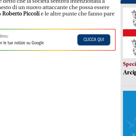
e detto che la società sembra intenzionata a
nnesto di un nuovo attaccante che possa essere
o
Roberto Piccoli
e le altre punte che fanno pare
itmo:
CLICCA QUI
r le tue notizie su Google
Speci
Arci