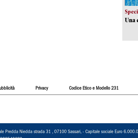
Speci
Una c
ubblicità
Privacy
Codice Etico e Modello 231
ale Predda Niedda strada 31 , 07100 Sassari, - Capitale sociale Euro 6.000.