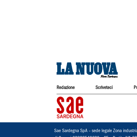
Redazione
Scriveteci
P
Sae Sardegna SpA – sede legale Zona industri