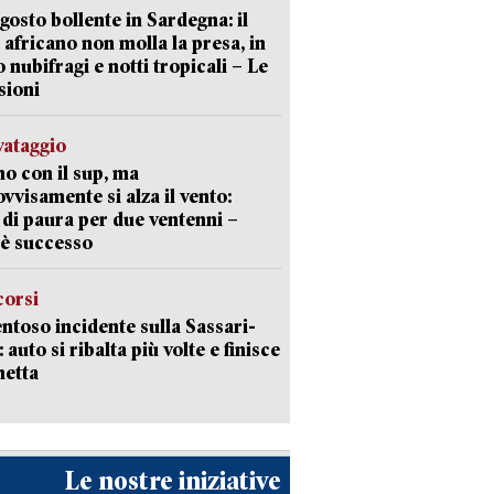
gosto bollente in Sardegna: il
 africano non molla la presa, in
o nubifragi e notti tropicali – Le
sioni
lvataggio
o con il sup, ma
vvisamente si alza il vento:
 di paura per due ventenni –
è successo
corsi
ntoso incidente sulla Sassari-
 auto si ribalta più volte e finisce
netta
Le nostre iniziative