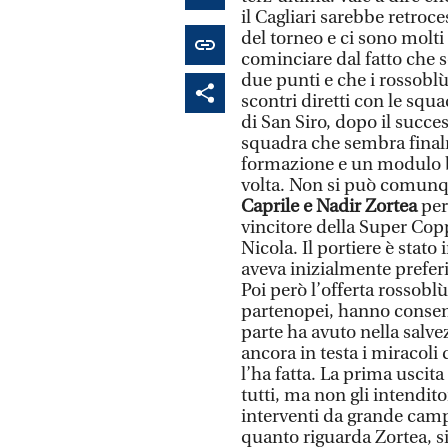
il Cagliari sarebbe retroc
del torneo e ci sono molt
cominciare dal fatto che s
due punti e che i rossoblù
scontri diretti con le squ
di San Siro, dopo il succe
squadra che sembra final
formazione e un modulo ba
volta. Non si può comunqu
Caprile e Nadir Zortea
per 
vincitore della Super Copp
Nicola. Il portiere è stato
aveva inizialmente preferit
Poi però l’offerta rossoblù
partenopei, hanno consenti
parte ha avuto nella salve
ancora in testa i miracoli
l’ha fatta. La prima uscita
tutti, ma non gli intendito
interventi da grande cam
quanto riguarda Zortea, s