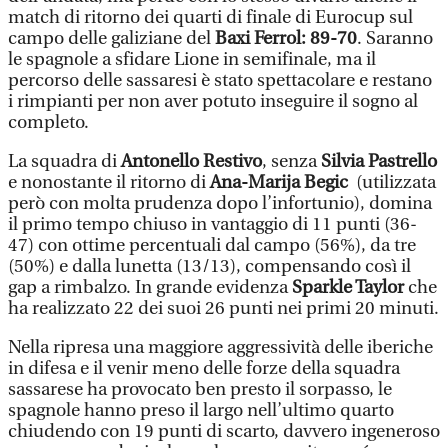
match di ritorno dei quarti di finale di Eurocup sul
campo delle galiziane del
Baxi Ferrol: 89-70
. Saranno
le spagnole a sfidare Lione in semifinale, ma il
percorso delle sassaresi è stato spettacolare e restano
i rimpianti per non aver potuto inseguire il sogno al
completo.
La squadra di
Antonello Restivo
, senza
Silvia Pastrello
e nonostante il ritorno di
Ana-Marija Begic
(utilizzata
però con molta prudenza dopo l’infortunio), domina
il primo tempo chiuso in vantaggio di 11 punti (36-
47) con ottime percentuali dal campo (56%), da tre
(50%) e dalla lunetta (13/13), compensando così il
gap a rimbalzo. In grande evidenza
Sparkle Taylor
che
ha realizzato 22 dei suoi 26 punti nei primi 20 minuti.
Nella ripresa una maggiore aggressività delle iberiche
in difesa e il venir meno delle forze della squadra
sassarese ha provocato ben presto il sorpasso, le
spagnole hanno preso il largo nell’ultimo quarto
chiudendo con 19 punti di scarto, davvero ingeneroso