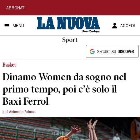
La
ABBONATI
Nuova
MENU
ACCEDI
Sardegna
Sport
SEGUICI SU
DISCOVER
Basket
Dinamo Women da sogno nel
primo tempo, poi c’è solo il
Baxi Ferrol
di Antonello Palmas