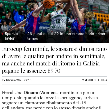
◗
Sparkle
26 punti di cui 22 in uno straordinario primo
Taylor
tempo
Eurocup femminile, le sassaresi dimostrano
di avere le qualità per andare in semifinale,
ma anche nel match di ritorno in Galizia
pagano le assenze: 89-70
27 febbraio 2025 22:10
2 MINUTI DI LETTURA
Ferrol
Una
Dinamo Women
straordinaria per un
tempo, sin quando le forze la sorreggono, arriva a
sognare un clamoroso ribaltamento del -19
dell’andata, ma perde con lo stesso divario anche il