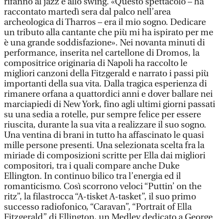
rifanno al jazz e allo swing. «Questo spettacolo – ha
raccontato martedì sera dal palco nell’area
archeologica di Tharros – era il mio sogno. Dedicare
un tributo alla cantante che più mi ha ispirato per me
è una grande soddisfazione». Nei novanta minuti di
performance, inserita nel cartellone di Dromos, la
compositrice originaria di Napoli ha raccolto le
migliori canzoni della Fitzgerald e narrato i passi più
importanti della sua vita. Dalla tragica esperienza di
rimanere orfana a quattordici anni e dover ballare nei
marciapiedi di New York, fino agli ultimi giorni passati
su una sedia a rotelle, pur sempre felice per essere
riuscita, durante la sua vita a realizzare il suo sogno.
Una ventina di brani in tutto ha affascinato le quasi
mille persone presenti. Una selezionata scelta fra la
miriade di composizioni scritte per Ella dai migliori
compositori, tra i quali compare anche Duke
Ellington. In continuo bilico tra l’energia ed il
romanticismo. Così scorrono veloci “Puttin’ on the
ritz”, la filastrocca “A-tisket A-tasket”, il suo primo
successo radiofonico, “Caravan”, “Portrait of Ella
Fitzgerald” di Ellington, un Medley dedicato a George