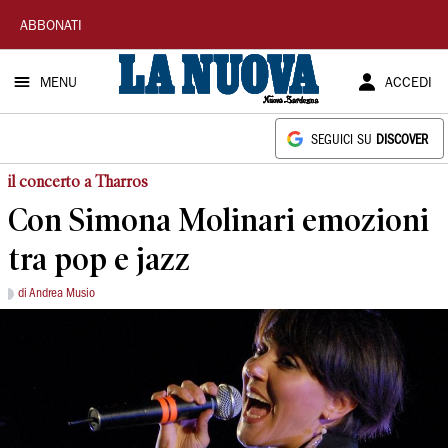
La
ABBONATI
Nuova
MENU
ACCEDI
Sardegna
SEGUICI SU
DISCOVER
il concerto a Tharros
Con Simona Molinari emozioni
tra pop e jazz
di Andrea Musio