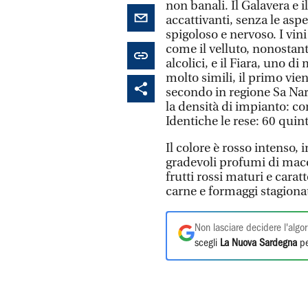
non banali. Il Galavera e i
accattivanti, senza le aspe
spigoloso e nervoso. I vini
come il velluto, nonostante
alcolici, e il Fiara, uno d
molto simili, il primo vie
secondo in regione Sa Naru
la densità di impianto: co
Identiche le rese: 60 quinta
Il colore è rosso intenso,
gradevoli profumi di macc
frutti rossi maturi e caratt
carne e formaggi stagionat
Non lasciare decidere l'algor
scegli
La Nuova Sardegna
pe