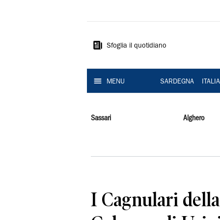
La
Nuova
Sardegna
Sfoglia il quotidiano
MENU
SARDEGNA
ITALI
Sassari
Alghero
I Cagnulari dell