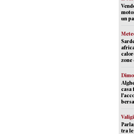
Vend
motor
un pa
Mete
Sarde
afric
calor
zone 
Dimo
Alghe
casa 
l'acc
bersa
Valig
Parla
tra l