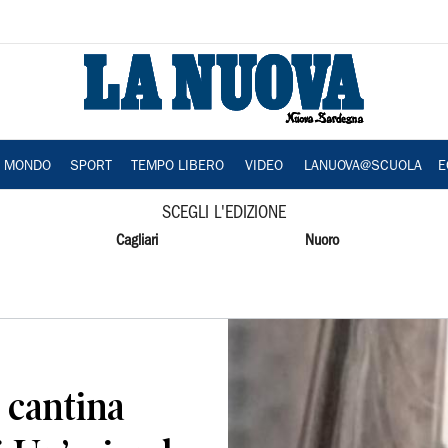
A MONDO
SPORT
TEMPO LIBERO
VIDEO
LANUOVA@SCUOLA
E
SCEGLI L'EDIZIONE
Cagliari
Nuoro
a cantina