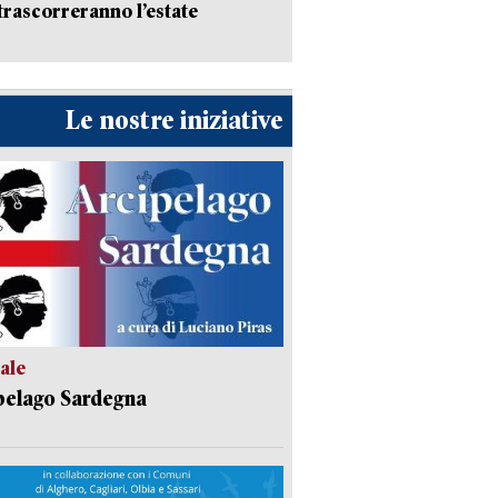
trascorreranno l’estate
Le nostre iniziative
ale
pelago Sardegna