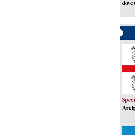
dove 
Speci
Arci