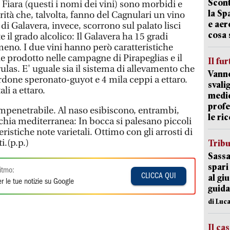
Scont
l Fiara (questi i nomi dei vini) sono morbidi e
la Sp
rità che, talvolta, fanno del Cagnulari un vino
e aer
 di Galavera, invece, scorrono sul palato lisci
cosa 
 il grado alcolico: Il Galavera ha 15 gradi
i meno. I due vini hanno però caratteristiche
ne prodotto nelle campagne di Pirapeglias e il
Il fur
las. E' uguale sia il sistema di allevamento che
Vanno
rdone speronato-guyot e 4 mila ceppi a ettaro.
svali
li a ettaro.
medic
profe
 impenetrabile. Al naso esibiscono, entrambi,
le ric
hia mediterranea: In bocca si palesano piccoli
eristiche note varietali. Ottimo con gli arrosti di
i.(p.p.)
Trib
Sassa
spari
itmo:
CLICCA QUI
al giu
r le tue notizie su Google
guida
di Luca
Il ca