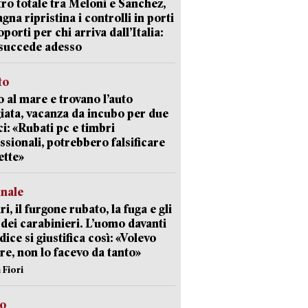
ro totale tra Meloni e Sanchez,
agna ripristina i controlli in porti
oporti per chi arriva dall’Italia:
succede adesso
to
 al mare e trovano l’auto
giata, vacanza da incubo per due
i: «Rubati pc e timbri
ssionali, potrebbero falsificare
ette»
unale
ri, il furgone rubato, la fuga e gli
 dei carabinieri. L’uomo davanti
dice si giustifica così: «Volevo
re, non lo facevo da tanto»
 Fiori
so