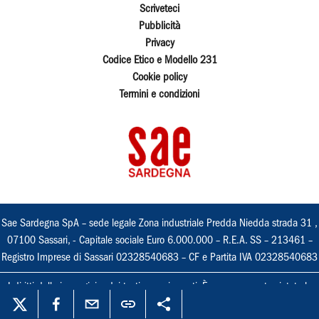
Scriveteci
Pubblicità
Privacy
Codice Etico e Modello 231
Cookie policy
Termini e condizioni
Sae Sardegna SpA – sede legale Zona industriale Predda Niedda strada 31 ,
07100 Sassari, - Capitale sociale Euro 6.000.000 – R.E.A. SS – 213461 –
Registro Imprese di Sassari 02328540683 – CF e Partita IVA 02328540683
I diritti delle immagini e dei testi sono riservati. È espressamente vietata la
loro riproduzione con qualsiasi mezzo e l'adattamento totale o parziale.