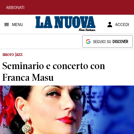
La
ABBONATI
Nuova
MENU
ACCEDI
Sardegna
SEGUICI SU
DISCOVER
nuoro jazz
Seminario e concerto con
Franca Masu