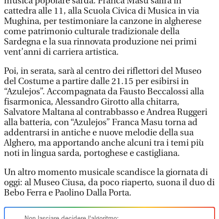
musica popolare sarda. Franca Masu salirà in
cattedra alle 11, alla Scuola Civica di Musica in via
Mughina, per testimoniare la canzone in algherese
come patrimonio culturale tradizionale della
Sardegna e la sua rinnovata produzione nei primi
vent’anni di carriera artistica.
Poi, in serata, sarà al centro dei riflettori del Museo
del Costume a partire dalle 21.15 per esibirsi in
“Azulejos”. Accompagnata da Fausto Beccalossi alla
fisarmonica, Alessandro Girotto alla chitarra,
Salvatore Maltana al contrabbasso e Andrea Ruggeri
alla batteria, con “Azulejos” Franca Masu torna ad
addentrarsi in antiche e nuove melodie della sua
Alghero, ma apportando anche alcuni tra i temi più
noti in lingua sarda, portoghese e castigliana.
Un altro momento musicale scandisce la giornata di
oggi: al Museo Ciusa, da poco riaperto, suona il duo di
Bebo Ferra e Paolino Dalla Porta.