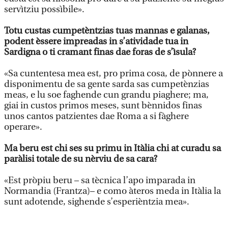
servìtziu possìbile».
Totu custas cumpetèntzias tuas mannas e galanas,
podent èssere impreadas in s’atividade tua in
Sardigna o ti cramant finas dae foras de s’ìsula?
«Sa cuntentesa mea est, pro prima cosa, de pònnere a
disponimentu de sa gente sarda sas cumpetènzias
meas, e lu soe faghende cun grandu piaghere; ma,
giai in custos primos meses, sunt bènnidos finas
unos cantos patzientes dae Roma a si fàghere
operare».
Ma beru est chi ses su primu in Itàlia chi at curadu sa
paràlisi totale de su nèrviu de sa cara?
«Est pròpiu beru – sa tècnica l’apo imparada in
Normandia (Frantza)– e como àteros meda in Itàlia la
sunt adotende, sighende s’esperièntzia mea».