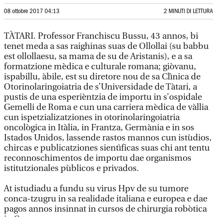
08 ottobre 2017 04:13
2 MINUTI DI LETTURA
TÀTARI. Professor Franchiscu Bussu, 43 annos, bi
tenet meda a sas raighinas suas de Ollollai (su babbu
est ollollaesu, sa mama de su de Aristanis), e a sa
formatzione mèdica e culturale romana; giòvanu,
ispabillu, àbile, est su diretore nou de sa Clìnica de
Otorinolaringoiatria de s’Universidade de Tàtari, a
pustis de una esperièntzia de importu in s’ospidale
Gemelli de Roma e cun una carriera mèdica de vàllia
cun ispetzializatziones in otorinolaringoiatria
oncològica in Itàlia, in Frantza, Germània e in sos
Istados Unidos, lassende rastos mannos cun istùdios,
chircas e publicatziones sientìficas suas chi ant tentu
reconnoschimentos de importu dae organismos
istitutzionales pùblicos e privados.
At istudiadu a fundu su virus Hpv de su tumore
conca-tzugru in sa realidade italiana e europea e dae
pagos annos insinnat in cursos de chirurgia robòtica