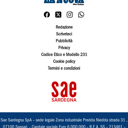
Redazione
Scriveteci
Pubblicità
Privacy
Codice Etico e Modello 231
Cookie policy
Termini e condizioni
Sae Sardegna SpA – sede legale Zona industriale Predda Niedda strada 31 ,
07100 Sassari, - Capitale sociale Euro 6.000.000 – R.E.A. SS – 213461 –