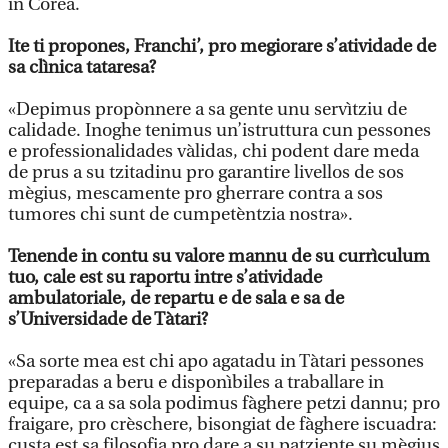
in Corea.
Ite ti propones, Franchi’, pro megiorare s’atividade de
sa clìnica tataresa?
«Depimus propònnere a sa gente unu servìtziu de
calidade. Inoghe tenimus un’istruttura cun pessones
e professionalidades vàlidas, chi podent dare meda
de prus a su tzitadinu pro garantire livellos de sos
mègius, mescamente pro gherrare contra a sos
tumores chi sunt de cumpetèntzia nostra».
Tenende in contu su valore mannu de su currìculum
tuo, cale est su raportu intre s’atividade
ambulatoriale, de repartu e de sala e sa de
s’Universidade de Tàtari?
«Sa sorte mea est chi apo agatadu in Tàtari pessones
preparadas a beru e disponìbiles a traballare in
equipe, ca a sa sola podimus fàghere petzi dannu; pro
fraigare, pro crèschere, bisongiat de fàghere iscuadra:
custa est sa filosofia pro dare a su patziente su mègius