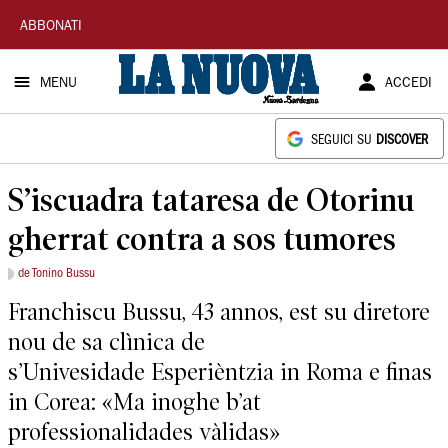
La
ABBONATI
Nuova
MENU
ACCEDI
Sardegna
SEGUICI SU
DISCOVER
S’iscuadra tataresa de Otorinu
gherrat contra a sos tumores
de Tonino Bussu
Franchiscu Bussu, 43 annos, est su diretore
nou de sa clìnica de
s’Univesidade Esperièntzia in Roma e finas
in Corea: «Ma inoghe b’at
professionalidades vàlidas»