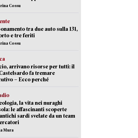
erina Cossu
ente
namento tra due auto sulla 131,
rto e tre feriti
erina Cossu
ica
cio, arrivano risorse per tutti: il
Castelsardo fa tremare
cutivo – Ecco perché
udio
ologia, la vita nei nuraghi
isola: le affascinanti scoperte
 antichi sardi svelate da un team
cercatori
nia Mura