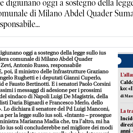
 digiunano oggi a sostegno della legge 
 comunale di Milano Abdel Quader Sumay
sponsabile...
giunano oggi a sostegno della legge sullo ius
igliera comunale di Milano Abdel Quader
 Zevi, Antonio Russo, responsabile
, poi, il ministro delle Infrastrutture Graziano
L’all
 Angelo Rughetti e i deputati Gianni Cuperlo,
Caldo
 e Fausto Bertinotti. E i senatori Paolo Corsini
ko: «
simi i messaggi di adesione per i prossimi
i del sindaco di Napoli Luigi De Magistris, della
di Mas
isti Daria Bignardi e Francesco Merlo, dello
. Lo dichiara il senatore del Pd Luigi Manconi,
La tr
per la legge sullo ius soli. «Intanto – prosegue
Incid
ministra Marianna Madia che, tra l’altro, mi ha
direz
ullo ius soli concluderebbe nel migliore dei modi
anni 