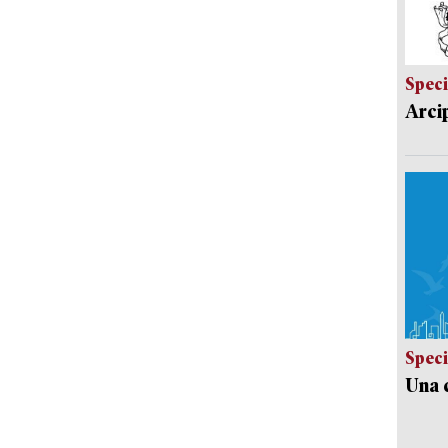
Speci
Arci
Speci
Una c