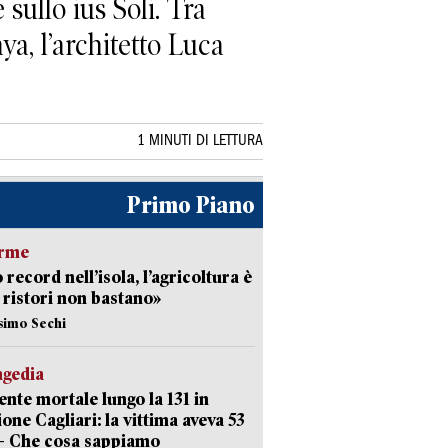
sullo ius Soli. Tra
a, l’architetto Luca
1 MINUTI DI LETTURA
Primo Piano
arme
 record nell’isola, l’agricoltura è
I ristori non bastano»
simo Sechi
agedia
ente mortale lungo la 131 in
ione Cagliari: la vittima aveva 53
– Che cosa sappiamo