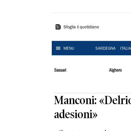
La
Nuova
Sardegna
Sfoglia il quotidiano
MENU
SARDEGNA
ITALI
Sassari
Alghero
Manconi: «Delrio
adesioni»