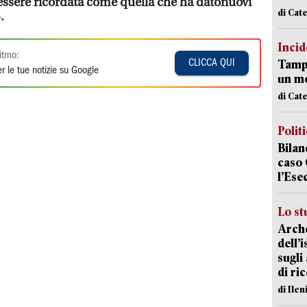
 essere ricordata come quella che ha datonuovi
di Cat
.
Incid
itmo:
Tampo
CLICCA QUI
r le tue notizie su Google
un mo
di Cat
Polit
Bilan
caso 
l’Ese
Lo st
Arche
dell’
sugli
di ri
di Ile