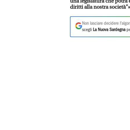
una legislatura che potrà
diritti alla nostra società”»
Non lasciare decidere l'algor
scegli
La Nuova Sardegna
pe