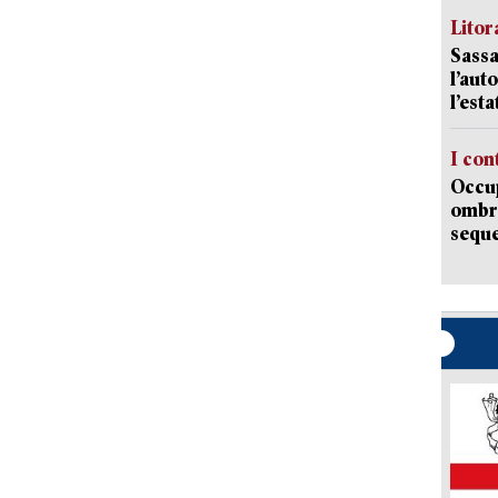
Litora
Sassa
l’auto
l’est
I con
Occup
ombrel
sequ