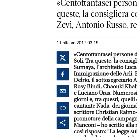
«Centottantasei persone
queste, la consigliera
Zevi, Antonio Russo, re
11 ottobre 2017 03:19
«Centottantasei persone di
Soli. Tra queste, la cons
Sumaya, l’architetto Luca
Immigrazione delle Acli. E
Delrio, il sottosegretario
Rosy Bindi, Chaouki Khalid
e Luciano Uras. Numerosis
giorni e, tra questi, quell
cantante Nada, dei giornal
scrittore Christian Raimo»
promotore della campagna 
Manconi – ho scritto alla 
così risposto: “La legge s