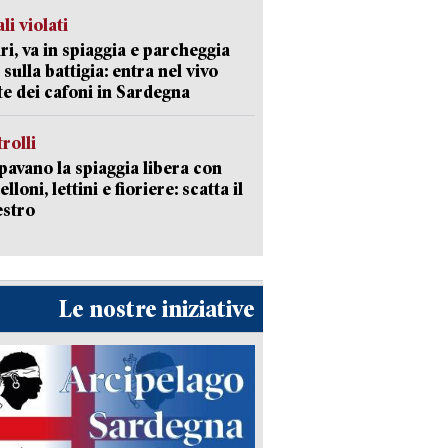
li violati
ri, va in spiaggia e parcheggia
 sulla battigia: entra nel vivo
ate dei cafoni in Sardegna
trolli
avano la spiaggia libera con
loni, lettini e fioriere: scatta il
estro
Le nostre iniziative