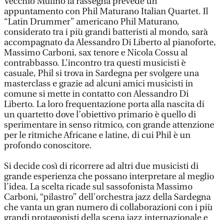
Vecchio Mulino la rassegna prevede un
appuntamento con Phil Maturano Italian Quartet. Il
“Latin Drummer” americano Phil Maturano,
considerato tra i più grandi batteristi al mondo, sarà
accompagnato da Alessandro Di Liberto al pianoforte,
Massimo Carboni, sax tenore e Nicola Cossu al
contrabbasso. L’incontro tra questi musicisti è
casuale, Phil si trova in Sardegna per svolgere una
masterclass e grazie ad alcuni amici musicisti in
comune si mette in contatto con Alessandro Di
Liberto. La loro frequentazione porta alla nascita di
un quartetto dove l’obiettivo primario è quello di
sperimentare in senso ritmico, con grande attenzione
per le ritmiche Africane e latine, di cui Phil è un
profondo conoscitore.
Si decide così di ricorrere ad altri due musicisti di
grande esperienza che possano interpretare al meglio
l’idea. La scelta ricade sul sassofonista Massimo
Carboni, “pilastro” dell'orchestra jazz della Sardegna
che vanta un gran numero di collaborazioni con i più
grandi protagonisti della scena jazz internazionale e