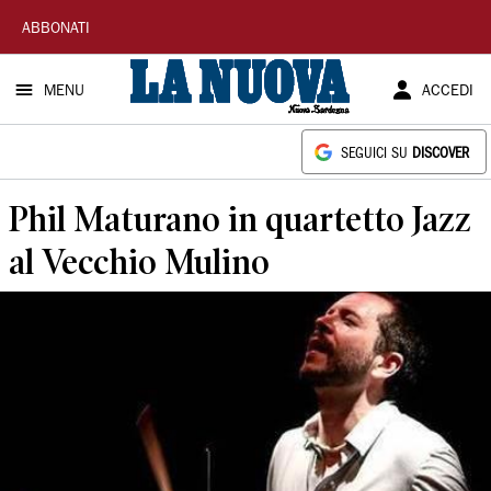
La
ABBONATI
Nuova
MENU
ACCEDI
Sardegna
SEGUICI SU
DISCOVER
Phil Maturano in quartetto Jazz
al Vecchio Mulino