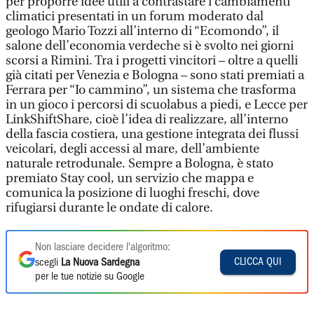
per proporre idee utili a contrastare i cambiamenti
climatici presentati in un forum moderato dal
geologo Mario Tozzi all’interno di “Ecomondo”, il
salone dell’economia verdeche si è svolto nei giorni
scorsi a Rimini. Tra i progetti vincitori – oltre a quelli
già citati per Venezia e Bologna – sono stati premiati a
Ferrara per “Io cammino”, un sistema che trasforma
in un gioco i percorsi di scuolabus a piedi, e Lecce per
LinkShiftShare, cioè l’idea di realizzare, all’interno
della fascia costiera, una gestione integrata dei flussi
veicolari, degli accessi al mare, dell’ambiente
naturale retrodunale. Sempre a Bologna, è stato
premiato Stay cool, un servizio che mappa e
comunica la posizione di luoghi freschi, dove
rifugiarsi durante le ondate di calore.
Non lasciare decidere l'algoritmo:
CLICCA QUI
scegli
La Nuova Sardegna
per le tue notizie su Google