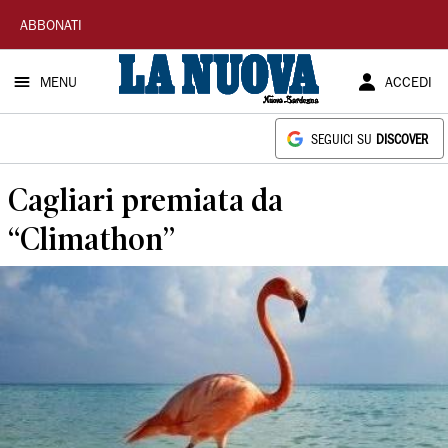
La
ABBONATI
Nuova
MENU
ACCEDI
Sardegna
SEGUICI SU
DISCOVER
Cagliari premiata da
“Climathon”