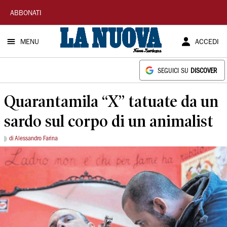
La
ABBONATI
Nuova
MENU
ACCEDI
Sardegna
SEGUICI SU
DISCOVER
Quarantamila “X” tatuate da un
sardo sul corpo di un animalist
di Alessandro Farina