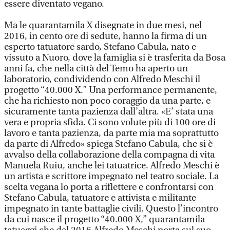
essere diventato vegano.
Ma le quarantamila X disegnate in due mesi, nel
2016, in cento ore di sedute, hanno la firma di un
esperto tatuatore sardo, Stefano Cabula, nato e
vissuto a Nuoro, dove la famiglia si è trasferita da Bosa
anni fa, che nella città del Temo ha aperto un
laboratorio, condividendo con Alfredo Meschi il
progetto “40.000 X.” Una performance permanente,
che ha richiesto non poco coraggio da una parte, e
sicuramente tanta pazienza dall’altra. «E’ stata una
vera e propria sfida. Ci sono volute più di 100 ore di
lavoro e tanta pazienza, da parte mia ma soprattutto
da parte di Alfredo» spiega Stefano Cabula, che si è
avvalso della collaborazione della compagna di vita
Manuela Ruiu, anche lei tatuatrice. Alfredo Meschi è
un artista e scrittore impegnato nel teatro sociale. La
scelta vegana lo porta a riflettere e confrontarsi con
Stefano Cabula, tatuatore e attivista e militante
impegnato in tante battaglie civili. Questo l’incontro
da cui nasce il progetto “40.000 X,” quarantamila