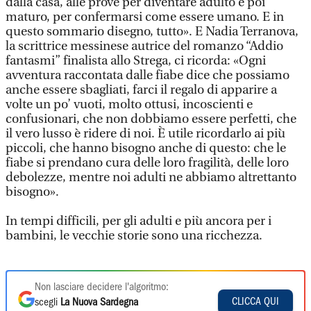
dalla casa, alle prove per diventare adulto e poi
maturo, per confermarsi come essere umano. E in
questo sommario disegno, tutto». E Nadia Terranova,
la scrittrice messinese autrice del romanzo “Addio
fantasmi” finalista allo Strega, ci ricorda: «Ogni
avventura raccontata dalle fiabe dice che possiamo
anche essere sbagliati, farci il regalo di apparire a
volte un po’ vuoti, molto ottusi, incoscienti e
confusionari, che non dobbiamo essere perfetti, che
il vero lusso è ridere di noi. È utile ricordarlo ai più
piccoli, che hanno bisogno anche di questo: che le
fiabe si prendano cura delle loro fragilità, delle loro
debolezze, mentre noi adulti ne abbiamo altrettanto
bisogno».
In tempi difficili, per gli adulti e più ancora per i
bambini, le vecchie storie sono una ricchezza.
Non lasciare decidere l'algoritmo:
CLICCA QUI
scegli
La Nuova Sardegna