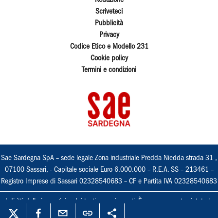
Redazione
Scriveteci
Pubblicità
Privacy
Codice Etico e Modello 231
Cookie policy
Termini e condizioni
Sae Sardegna SpA – sede legale Zona industriale Predda Niedda strada 31 ,
07100 Sassari, - Capitale sociale Euro 6.000.000 – R.E.A. SS – 213461 –
Registro Imprese di Sassari 02328540683 – CF e Partita IVA 02328540683
I diritti delle immagini e dei testi sono riservati. È espressamente vietata la
loro riproduzione con qualsiasi mezzo e l'adattamento totale o parziale.