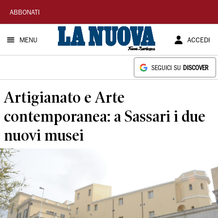
La
ABBONATI
Nuova
MENU
ACCEDI
Sardegna
SEGUICI SU
DISCOVER
Artigianato e Arte
contemporanea: a Sassari i due
nuovi musei