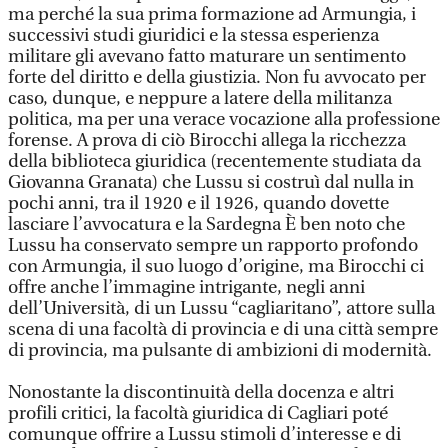
ma perché la sua prima formazione ad Armungia, i
successivi studi giuridici e la stessa esperienza
militare gli avevano fatto maturare un sentimento
forte del diritto e della giustizia. Non fu avvocato per
caso, dunque, e neppure a latere della militanza
politica, ma per una verace vocazione alla professione
forense. A prova di ciò Birocchi allega la ricchezza
della biblioteca giuridica (recentemente studiata da
Giovanna Granata) che Lussu si costruì dal nulla in
pochi anni, tra il 1920 e il 1926, quando dovette
lasciare l’avvocatura e la Sardegna È ben noto che
Lussu ha conservato sempre un rapporto profondo
con Armungia, il suo luogo d’origine, ma Birocchi ci
offre anche l’immagine intrigante, negli anni
dell’Università, di un Lussu “cagliaritano”, attore sulla
scena di una facoltà di provincia e di una città sempre
di provincia, ma pulsante di ambizioni di modernità.
Nonostante la discontinuità della docenza e altri
profili critici, la facoltà giuridica di Cagliari poté
comunque offrire a Lussu stimoli d’interesse e di