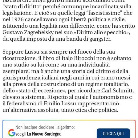
fascista che molti giuristi hanno accreditato come
“stato di diritto” perché comunque incardinata sulla
legislazione. E cioè su quelle leggi “fascistissime” che
nel 1926 cancellavano ogni libertà politica e civile,
istituendo una legalità non differente, come ha scritto
Gustavo Zagrebelsky nel suo «Diritto allo specchio»,
da quella imposta da una banda di gangster.
Seppure Lussu sia sempre nel fuoco della sua
ricostruzione, il libro di Italo Birocchi non è soltanto
uno studio su lui come su una individualità
esemplare, ma è anche una storia del diritto e della
giurisprudenza italiani negli anni in cui erano messi
alla prova della costruzione di un regime totalitario,
dello «stato di eccezione», per ricordare Carl Schmitt,
elevato a sistema. Rispetto al quale l’autonomismo e
il federalismo di Emilio Lussu rappresentarono
un’alternativa assoluta, tanto etica che politica.
Non lasciare decidere l'algoritmo:
CLICCA QUI
scegli
La Nuova Sardegna