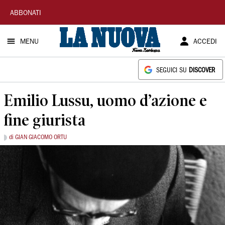
La
ABBONATI
Nuova
MENU
ACCEDI
Sardegna
SEGUICI SU
DISCOVER
Emilio Lussu, uomo d’azione e
fine giurista
di GIAN GIACOMO ORTU