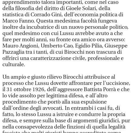
apprendimento talora importanti, come nel caso
della filosofia del diritto di Gioele Solari, della
statistica di Corrado Gini, dell’economia politica di
Marco Fanno. Questa medesima facoltà fungeva
inoltre da incubatrice di un nuovo personale politico,
quel medesimo con cui Lussu avrebbe avuto a che
fare per molti anni, su fronte ora amico ora avverso:
Mauro Angioni, Umberto Cao, Egidio Pilia, Giuseppe
Pazzaglia tra i tanti, di cui Birocchi non trascura di
offrirci una caratterizzazione civile, professionale e
culturale.
Un ampio e giusto rilievo Birocchi attribuisce al
processo che Lussu dovette affrontare per l’uccisione,
il 31 ottobre 1926, dell’aggressore Battista Porrà e che
lo vide assolto per legittima difesa, e all’altro
procedimento che portò alla sua espulsione
dall’ordine degli avvocati. In entrambi i casi fu, di
fatto, lo stesso Lussu a istruire e condurre la propria
difesa, e sempre sulla base di argomenti giuridici, pur
nella consapevolezza delle finzioni di quella legalità