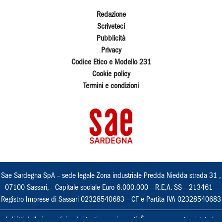
Redazione
Scriveteci
Pubblicità
Privacy
Codice Etico e Modello 231
Cookie policy
Termini e condizioni
Sae Sardegna SpA – sede legale Zona industriale Predda Niedda strada 31 ,
07100 Sassari, - Capitale sociale Euro 6.000.000 – R.E.A. SS – 213461 –
Registro Imprese di Sassari 02328540683 – CF e Partita IVA 02328540683
I diritti delle immagini e dei testi sono riservati. È espressamente vietata la