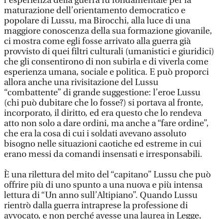
l’esperienza della guerra fu fondamentale per la
maturazione dell’orientamento democratico e
popolare di Lussu, ma Birocchi, alla luce di una
maggiore conoscenza della sua formazione giovanile,
ci mostra come egli fosse arrivato alla guerra già
provvisto di quei filtri culturali (umanistici e giuridici)
che gli consentirono di non subirla e di viverla come
esperienza umana, sociale e politica. E può proporci
allora anche una rivisitazione del Lussu
“combattente” di grande suggestione: l’eroe Lussu
(chi può dubitare che lo fosse?) si portava al fronte,
incorporato, il diritto, ed era questo che lo rendeva
atto non solo a dare ordini, ma anche a “fare ordine”,
che era la cosa di cui i soldati avevano assoluto
bisogno nelle situazioni caotiche ed estreme in cui
erano messi da comandi insensati e irresponsabili.
È una rilettura del mito del “capitano” Lussu che può
offrire più di uno spunto a una nuova e più intensa
lettura di “Un anno sull’Altipiano”. Quando Lussu
rientrò dalla guerra intraprese la professione di
avvocato, e non perché avesse una laurea in Legge,