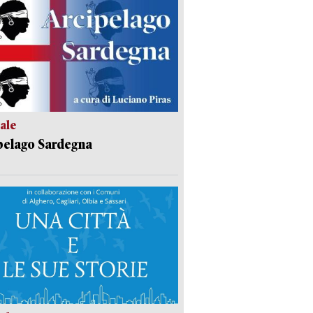
ale
pelago Sardegna