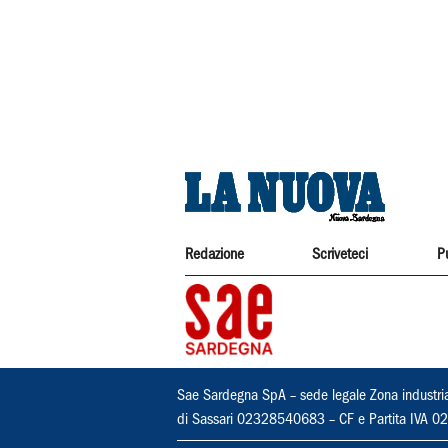
Redazione
Scriveteci
P
Sae Sardegna SpA – sede legale Zona industri
di Sassari 02328540683 – CF e Partita IVA