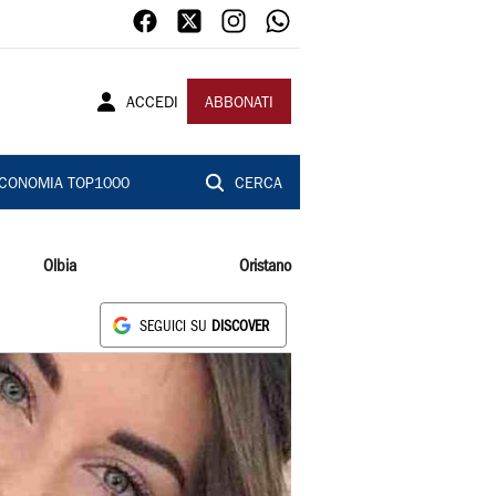
ACCEDI
ABBONATI
CONOMIA TOP1000
CERCA
Olbia
Oristano
SEGUICI SU
DISCOVER