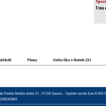
Speci
Una c
ubblicità
Privacy
Codice Etico e Modello 231
ale Predda Niedda strada 31 , 07100 Sassari, - Capitale sociale Euro 6.000.
 02328540683