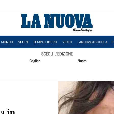
A MONDO
SPORT
TEMPO LIBERO
VIDEO
LANUOVA@SCUOLA
E
SCEGLI L'EDIZIONE
Cagliari
Nuoro
a in