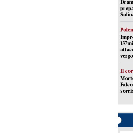
Dramm
prepa
Solin
Pole
Impr
137mi
attac
vergo
Il co
Morte
Falco
sorri