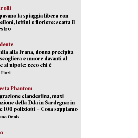
trolli
avano la spiaggia libera con
loni, lettini e fioriere: scatta il
estro
idente
dia alla Frana, donna precipita
 scogliera e muore davanti al
 e al nipote: ecco chi è
 Fiori
iesta Phantom
razione clandestina, maxi
zione della Dda in Sardegna: in
e 100 poliziotti – Cosa sappiamo
iano Onnis
to