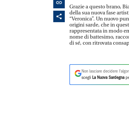
Grazie a questo brano, Bi
della sua nuova fase artis
“Veronica”. Un nuovo punt
origini sarde, che in ques
rappresentata in modo embl
nome di battesimo, raccon
di sé, con ritrovata consa
Non lasciare decidere l'algor
scegli
La Nuova Sardegna
pe