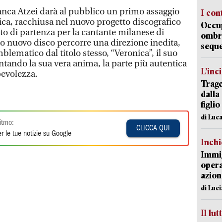
anca Atzei darà al pubblico un primo assaggio
I con
tica, racchiusa nel nuovo progetto discografico
Occup
o di partenza per la cantante milanese di
ombrel
to nuovo disco percorre una direzione inedita,
sequ
ematico dal titolo stesso, “Veronica”, il suo
tando la sua vera anima, la parte più autentica
L’inc
pevolezza.
Trage
dalla
figlio
di Luca
itmo:
CLICCA QUI
r le tue notizie su Google
Inch
Immig
opera
azion
di Luc
Il lut