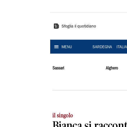
La
Nuova
Sardegna
Sfoglia il quotidiano
MENU
SARDEGNA
ITALI
Sassari
Alghero
il singolo
Bianca si raccont