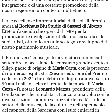
motivazione – si sono fatti promotori di una profonda
integrazione e di una costante promozione della
nostra regione in un contesto multietnico.
Per le eccellenze imprenditoriali dell’isola il Premio
andrà al
Rockhaus Blu Studio di Sassari di Alberto
Erre
, un’azienda che opera dal 1989 per la
promozione e divulgazione della musica sarda e dei
suoi artisti, offrendo un utile sostegno e sviluppo del
nostro patrimonio musicale.
Il Premio verrà consegnato ai vincitori domenica 1°
settembre in occasione del consueto grande evento a
Siligo, paese di origine di
Maria Carta
, con la presenza
di numerosi ospiti. «La 22esima edizione del Premio
cade in un 2024 che celebra un doppio anniversario, i
90 anni dalla nascita e i trenta dalla morte di
Maria
Carta
– fa notare
Leonardo Marras
, presidente della
Fondazione a lei intitolata –. E ancora una volta con le
diverse sezioni saranno valorizzate le realtà sarde nei
settori della musica, della cultura e dello spettacolo,
dei rapporti della Sardegna con i suoi emigrati in