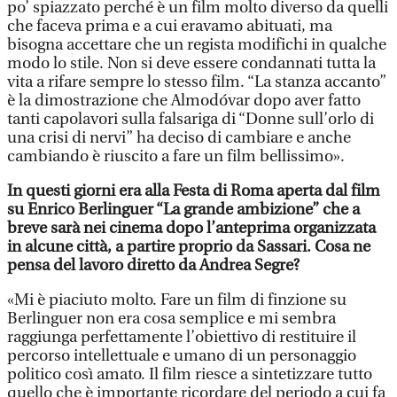
po’ spiazzato perché è un film molto diverso da quelli
che faceva prima e a cui eravamo abituati, ma
bisogna accettare che un regista modifichi in qualche
modo lo stile. Non si deve essere condannati tutta la
vita a rifare sempre lo stesso film. “La stanza accanto”
è la dimostrazione che Almodóvar dopo aver fatto
tanti capolavori sulla falsariga di “Donne sull’orlo di
una crisi di nervi” ha deciso di cambiare e anche
cambiando è riuscito a fare un film bellissimo».
In questi giorni era alla Festa di Roma aperta dal film
su Enrico Berlinguer “La grande ambizione” che a
breve sarà nei cinema dopo l’anteprima organizzata
in alcune città, a partire proprio da Sassari. Cosa ne
pensa del lavoro diretto da Andrea Segre?
«Mi è piaciuto molto. Fare un film di finzione su
Berlinguer non era cosa semplice e mi sembra
raggiunga perfettamente l’obiettivo di restituire il
percorso intellettuale e umano di un personaggio
politico così amato. Il film riesce a sintetizzare tutto
quello che è importante ricordare del periodo a cui fa