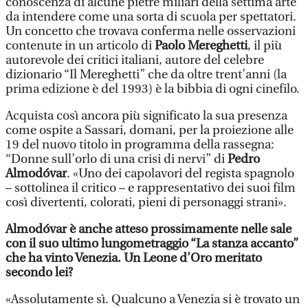
conoscenza di alcune pietre miliari della settima arte
da intendere come una sorta di scuola per spettatori.
Un concetto che trovava conferma nelle osservazioni
contenute in un articolo di
Paolo Mereghetti
, il più
autorevole dei critici italiani, autore del celebre
dizionario “Il Mereghetti” che da oltre trent’anni (la
prima edizione è del 1993) è la bibbia di ogni cinefilo.
Acquista così ancora più significato la sua presenza
come ospite a Sassari, domani, per la proiezione alle
19 del nuovo titolo in programma della rassegna:
“Donne sull’orlo di una crisi di nervi” di
Pedro
Almodóvar
. «Uno dei capolavori del regista spagnolo
– sottolinea il critico – e rappresentativo dei suoi film
così divertenti, colorati, pieni di personaggi strani».
Almodóvar è anche atteso prossimamente nelle sale
con il suo ultimo lungometraggio “La stanza accanto”
che ha vinto Venezia. Un Leone d’Oro meritato
secondo lei?
«Assolutamente sì. Qualcuno a Venezia si è trovato un