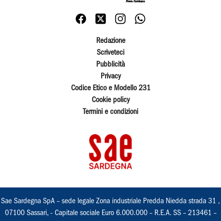
Redazione
Scriveteci
Pubblicità
Privacy
Codice Etico e Modello 231
Cookie policy
Termini e condizioni
Sae Sardegna SpA – sede legale Zona industriale Predda Niedda strada 31 ,
07100 Sassari, - Capitale sociale Euro 6.000.000 – R.E.A. SS – 213461 –