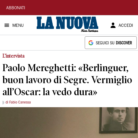
La
ABBONATI
Nuova
MENU
ACCEDI
Sardegna
SEGUICI SU
DISCOVER
L’intervista
Paolo Mereghetti: «Berlinguer,
buon lavoro di Segre. Vermiglio
all’Oscar: la vedo dura»
di Fabio Canessa